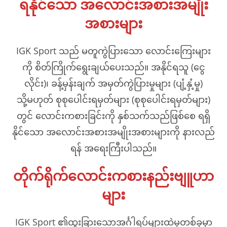
ရနိုင်သော အလောင်းအစားအမျိုး
အစားများ
IGK Sport သည် မတူကွဲပြားသော လောင်းကြေးများ
ကို စိတ်ကြိုက်ရွေးချယ်ပေးသည်။ အနိုင်ရသူ (ငွေ
လိုင်း)၊ ခန့်မှန်းချက် အမှတ်ကွဲပြားမှုများ (ပျံ့နှံ့မှု)
သို့မဟုတ် စုစုပေါင်းရမှတ်များ (စုစုပေါင်းရမှတ်များ)
တွင် လောင်းကစားခြင်းကို နှစ်သက်သည်ဖြစ်စေ ရရှိ
နိုင်သော အလောင်းအစားအမျိုးအစားများကို နားလည်
ရန် အရေးကြီးပါသည်။
တိုက်ရိုက်လောင်းကစားနည်းဗျူဟာ
များ
IGK Sport ၏ထူးခြားသောအင်္ဂါရပ်များထဲမှတစ်ခုမှာ