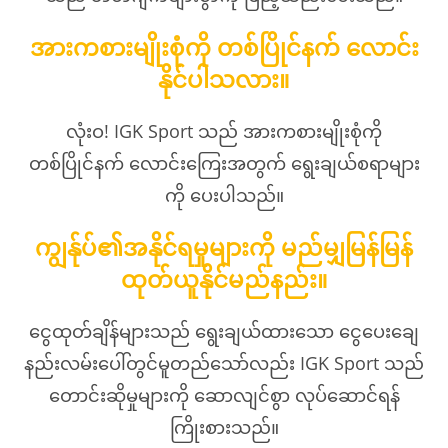
အားကစားမျိုးစုံကို တစ်ပြိုင်နက် လောင်း
နိုင်ပါသလား။
လုံးဝ! IGK Sport သည် အားကစားမျိုးစုံကို
တစ်ပြိုင်နက် လောင်းကြေးအတွက် ရွေးချယ်စရာများ
ကို ပေးပါသည်။
ကျွန်ုပ်၏အနိုင်ရမှုများကို မည်မျှမြန်မြန်
ထုတ်ယူနိုင်မည်နည်း။
ငွေထုတ်ချိန်များသည် ရွေးချယ်ထားသော ငွေပေးချေ
နည်းလမ်းပေါ်တွင်မူတည်သော်လည်း IGK Sport သည်
တောင်းဆိုမှုများကို ဆောလျင်စွာ လုပ်ဆောင်ရန်
ကြိုးစားသည်။