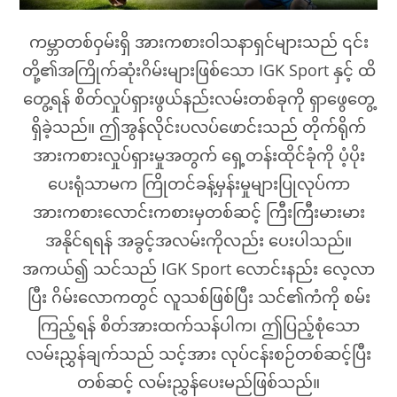
ကမ္ဘာတစ်ဝှမ်းရှိ အားကစားဝါသနာရှင်များသည် ၎င်း
တို့၏အကြိုက်ဆုံးဂိမ်းများဖြစ်သော IGK Sport နှင့် ထိ
တွေ့ရန် စိတ်လှုပ်ရှားဖွယ်နည်းလမ်းတစ်ခုကို ရှာဖွေတွေ့
ရှိခဲ့သည်။ ဤအွန်လိုင်းပလပ်ဖောင်းသည် တိုက်ရိုက်
အားကစားလှုပ်ရှားမှုအတွက် ရှေ့တန်းထိုင်ခုံကို ပံ့ပိုး
ပေးရုံသာမက ကြိုတင်ခန့်မှန်းမှုများပြုလုပ်ကာ
အားကစားလောင်းကစားမှတစ်ဆင့် ကြီးကြီးမားမား
အနိုင်ရရန် အခွင့်အလမ်းကိုလည်း ပေးပါသည်။
အကယ်၍ သင်သည် IGK Sport လောင်းနည်း လေ့လာ
ပြီး ဂိမ်းလောကတွင် လူသစ်ဖြစ်ပြီး သင်၏ကံကို စမ်း
ကြည့်ရန် စိတ်အားထက်သန်ပါက၊ ဤပြည့်စုံသော
လမ်းညွှန်ချက်သည် သင့်အား လုပ်ငန်းစဉ်တစ်ဆင့်ပြီး
တစ်ဆင့် လမ်းညွှန်ပေးမည်ဖြစ်သည်။