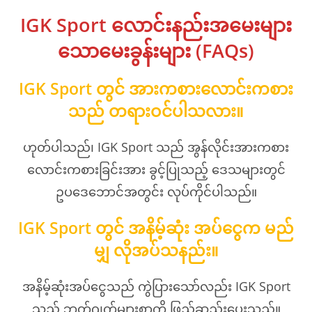
IGK Sport လောင်းနည်းအမေးများ
သောမေးခွန်းများ (FAQs)
IGK Sport တွင် အားကစားလောင်းကစား
သည် တရားဝင်ပါသလား။
ဟုတ်ပါသည်၊ IGK Sport သည် အွန်လိုင်းအားကစား
လောင်းကစားခြင်းအား ခွင့်ပြုသည့် ဒေသများတွင်
ဥပဒေဘောင်အတွင်း လုပ်ကိုင်ပါသည်။
IGK Sport တွင် အနိမ့်ဆုံး အပ်ငွေက မည်
မျှ လိုအပ်သနည်း။
အနိမ့်ဆုံးအပ်ငွေသည် ကွဲပြားသော်လည်း IGK Sport
သည် ဘတ်ဂျက်များစွာကို ဖြည့်ဆည်းပေးသည်။