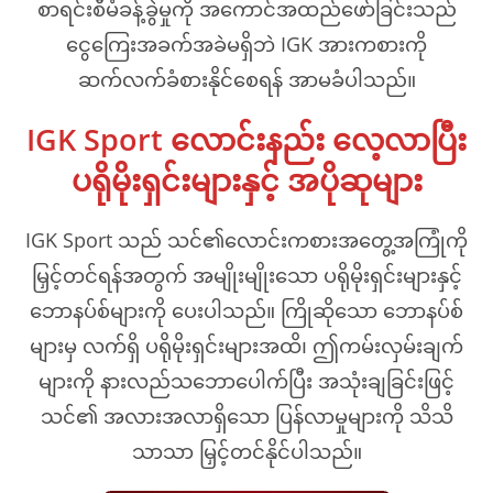
စာရင်းစီမံခန့်ခွဲမှုကို အကောင်အထည်ဖော်ခြင်းသည်
ငွေကြေးအခက်အခဲမရှိဘဲ IGK အားကစားကို
ဆက်လက်ခံစားနိုင်စေရန် အာမခံပါသည်။
IGK Sport လောင်းနည်း လေ့လာပြီး
ပရိုမိုးရှင်းများနှင့် အပိုဆုများ
IGK Sport သည် သင်၏လောင်းကစားအတွေ့အကြုံကို
မြှင့်တင်ရန်အတွက် အမျိုးမျိုးသော ပရိုမိုးရှင်းများနှင့်
ဘောနပ်စ်များကို ပေးပါသည်။ ကြိုဆိုသော ဘောနပ်စ်
များမှ လက်ရှိ ပရိုမိုးရှင်းများအထိ၊ ဤကမ်းလှမ်းချက်
များကို နားလည်သဘောပေါက်ပြီး အသုံးချခြင်းဖြင့်
သင်၏ အလားအလာရှိသော ပြန်လာမှုများကို သိသိ
သာသာ မြှင့်တင်နိုင်ပါသည်။