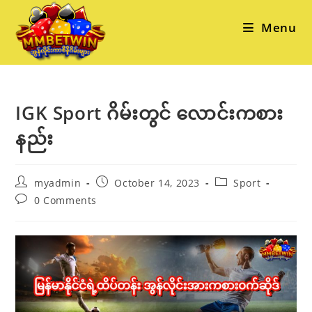
Skip
to
Menu
content
IGK Sport ဂိမ်းတွင် လောင်းကစား
နည်း
Post
Post
Post
myadmin
October 14, 2023
Sport
author:
published:
category:
Post
0 Comments
comments: