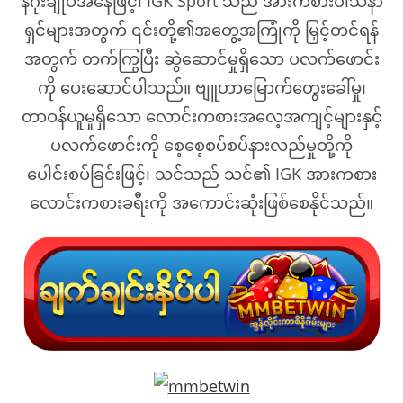
နိဂုံးချုပ်အနေဖြင့်၊ IGK Sport သည် အားကစားဝါသနာ
ရှင်များအတွက် ၎င်းတို့၏အတွေ့အကြုံကို မြှင့်တင်ရန်
အတွက် တက်ကြွပြီး ဆွဲဆောင်မှုရှိသော ပလက်ဖောင်း
ကို ပေးဆောင်ပါသည်။ ဗျူဟာမြောက်တွေးခေါ်မှု၊
တာဝန်ယူမှုရှိသော လောင်းကစားအလေ့အကျင့်များနှင့်
ပလက်ဖောင်းကို စေ့စေ့စပ်စပ်နားလည်မှုတို့ကို
ပေါင်းစပ်ခြင်းဖြင့်၊ သင်သည် သင်၏ IGK အားကစား
လောင်းကစားခရီးကို အကောင်းဆုံးဖြစ်စေနိုင်သည်။