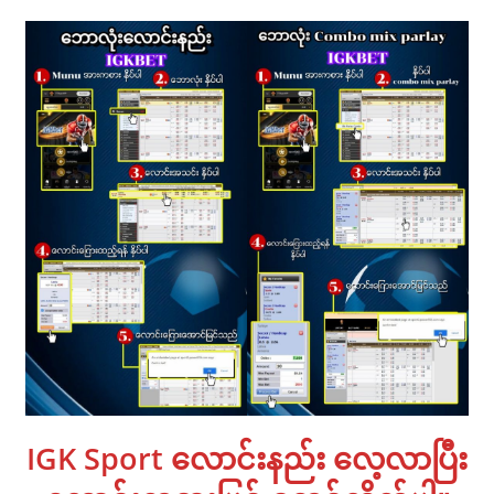
IGK Sport လောင်းနည်း လေ့လာပြီး