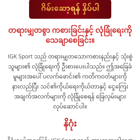
တရားမျှတစွာ ကစားခြင်းနှင့် လုံခြုံရေးကို
သေချာစေခြင်း။
IGK Sport သည် တရားမျှတသောကစားနည်းနှင့် သုံးစွဲ
သူများ၏ လုံခြုံရေးကို ဦးစားပေးပါသည်။ ဤအခြေခံ
မူများအပေါ် ပလက်ဖောင်း၏ ကတိကဝတ်များကို
နားလည်ပြီး သင်၏ကိုယ်ရေးကိုယ်တာနှင့် ငွေကြေး
အချက်အလက်များကို လုံခြုံစေရန် ခြေလှမ်းများ
လုပ်ဆောင်ပါ။
နိဂုံး