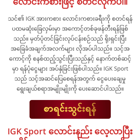
လောင်းကစားဖြင့် စတင်လိုက်ပါ။
သင်၏ IGK အားကစား လောင်းကစားခရီးကို စတင်ရန်
ပထမဆုံးခြေလှမ်းမှာ အကောင့်တစ်ခုဖန်တီးရန်ဖြစ်
သည်။ မှတ်ပုံတင်ခြင်းလုပ်ငန်းစဉ်သည် ရိုးရှင်းပြီး
အခြေခံအချက်အလက်များ လိုအပ်ပါသည်။ သင့်အ
ကောင့်ကို စနစ်ထည့်သွင်းပြီးသည်နှင့် နောက်တစ်ဆင့်
မှာ ရန်ပုံငွေများ အပ်နှံခြင်းဖြစ်ပါသည်။ IGK Sport
သည် သင့်အဆင်ပြေစေရန်အတွက် ငွေပေးချေမှု
ရွေးချယ်စရာအမျိုးမျိုးကို ပေးဆောင်ပါသည်။
IGK Sport လောင်းနည်း လေ့လာပြီး