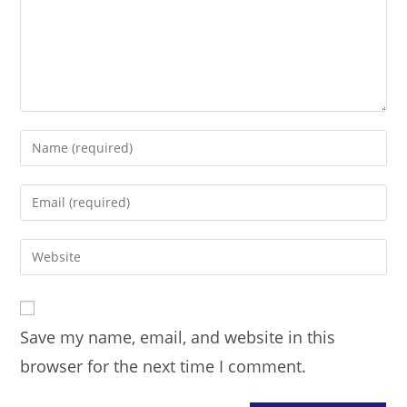
Enter
your
name
Enter
or
your
username
email
Enter
to
address
your
comment
to
website
comment
URL
Save my name, email, and website in this
(optional)
browser for the next time I comment.