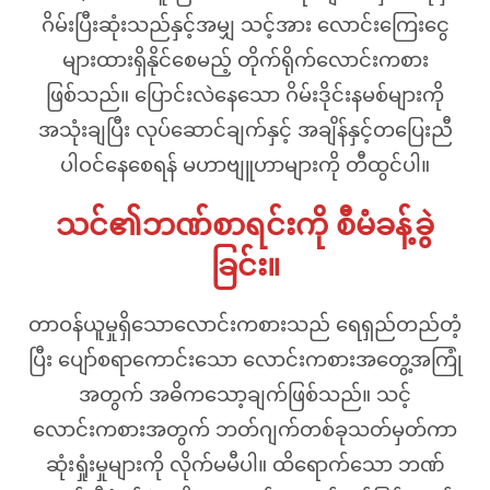
ဂိမ်းပြီးဆုံးသည်နှင့်အမျှ သင့်အား လောင်းကြေးငွေ
များထားရှိနိုင်စေမည့် တိုက်ရိုက်လောင်းကစား
ဖြစ်သည်။ ပြောင်းလဲနေသော ဂိမ်းဒိုင်းနမစ်များကို
အသုံးချပြီး လုပ်ဆောင်ချက်နှင့် အချိန်နှင့်တပြေးညီ
ပါဝင်နေစေရန် မဟာဗျူဟာများကို တီထွင်ပါ။
သင်၏ဘဏ်စာရင်းကို စီမံခန့်ခွဲ
ခြင်း။
တာဝန်ယူမှုရှိသောလောင်းကစားသည် ရေရှည်တည်တံ့
ပြီး ပျော်စရာကောင်းသော လောင်းကစားအတွေ့အကြုံ
အတွက် အဓိကသော့ချက်ဖြစ်သည်။ သင့်
လောင်းကစားအတွက် ဘတ်ဂျက်တစ်ခုသတ်မှတ်ကာ
ဆုံးရှုံးမှုများကို လိုက်မမီပါ။ ထိရောက်သော ဘဏ်