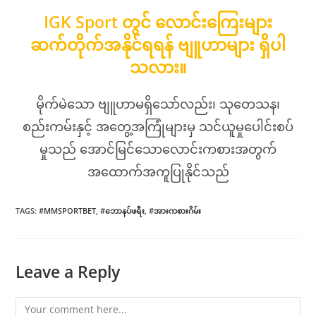
IGK Sport တွင် လောင်းကြေးများ
ဆက်တိုက်အနိုင်ရရန် ဗျူဟာများ ရှိပါ
သလား။
မိုက်မဲသော ဗျူဟာမရှိသော်လည်း၊ သုတေသန၊
စည်းကမ်းနှင့် အတွေ့အကြုံများမှ သင်ယူမှုပေါင်းစပ်
မှုသည် အောင်မြင်သောလောင်းကစားအတွက်
အထောက်အကူပြုနိုင်သည်
TAGS
:
#MMSPORTBET
,
#ဘောနပ်ဖရီး
,
#အားကစားဂိမ်း
Leave a Reply
Comment