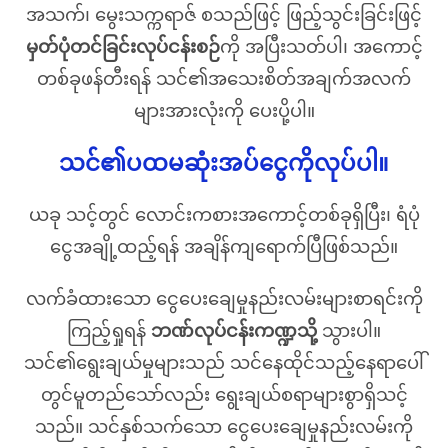
အသက်၊ မွေးသက္ကရာဇ် စသည်ဖြင့် ဖြည့်သွင်းခြင်းဖြင့်
မှတ်ပုံတင်ခြင်းလုပ်ငန်းစဉ်
ကို အပြီးသတ်ပါ၊ အကောင့်
တစ်ခုဖန်တီးရန် သင်၏အသေးစိတ်အချက်အလက်
များအားလုံးကို ပေးပို့ပါ။
သင်၏ပထမဆုံးအပ်ငွေကိုလုပ်ပါ။
ယခု သင့်တွင် လောင်းကစားအကောင့်တစ်ခုရှိပြီး၊ ရံပုံ
ငွေအချို့ထည့်ရန် အချိန်ကျရောက်ပြီဖြစ်သည်။
လက်ခံထားသော ငွေပေးချေမှုနည်းလမ်းများစာရင်းကို
ကြည့်ရှုရန်
ဘဏ်လုပ်ငန်းကဏ္ဍသို့
သွားပါ။
သင်၏ရွေးချယ်မှုများသည် သင်နေထိုင်သည့်နေရာပေါ်
တွင်မူတည်သော်လည်း ရွေးချယ်စရာများစွာရှိသင့်
သည်။ သင်နှစ်သက်သော ငွေပေးချေမှုနည်းလမ်းကို