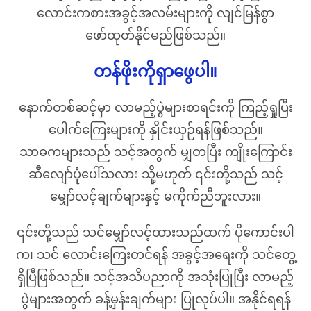
လောင်းကစားအခွင့်အလမ်းများကို လျင်မြန်စွာ
ဖော်ထုတ်နိုင်မည်ဖြစ်သည်။
တန်ဖိုးကိုရှာဖွေပါ။
နောက်တစ်ဆင့်မှာ လာမည့်ပွဲများစာရင်းကို ကြည့်ရှုပြီး
ပေါက်ကြေးများကို နှိုင်းယှဉ်ရန်ဖြစ်သည်။
သာဓကများသည် သင့်အတွက် မျှတပြီး ကျိုးကြောင်း
ဆီလျော်ပုံပေါ်သလား သို့မဟုတ် ၎င်းတို့သည် သင့်
မျှော်လင့်ချက်များနှင့် မကိုက်ညီဘူးလား။
၎င်းတို့သည် သင်မျှော်လင့်ထားသည်ထက် ပိုကောင်းပါ
က၊ သင် လောင်းကြေးတင်ရန် အခွင့်အရေးကို သင်တွေ့
ရှိပြီဖြစ်သည်။ သင့်အသိပညာကို အသုံးပြုပြီး လာမည့်
ပွဲများအတွက် ခန့်မှန်းချက်များ ပြုလုပ်ပါ။ အနိုင်ရရန်