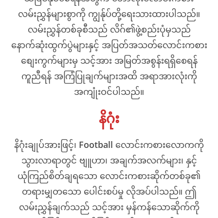
လမ်းညွှန်များစွာကို ကျွန်ုပ်တို့ရေးသားထားပါသည်။
လမ်းညွှန်တစ်ခုစီသည် လိဂ်၏ဖွဲ့စည်းပုံမှသည်
နောက်ဆုံးထွက်ပွဲများနှင့် အပြတ်အသတ်လောင်းကစား
စျေးကွက်များမှ သင့်အား အမြတ်အစွန်းရရှိစေရန်
ကူညီရန် အကြံပြုချက်များအထိ အရာအားလုံးကို
အကျုံးဝင်ပါသည်။
နိဂုံး
နိဂုံးချုပ်အားဖြင့်၊
Football
လောင်းကစားလောကကို
သွားလာရာတွင် ဗျူဟာ၊ အချက်အလက်များ၊ နှင့်
ယုံကြည်စိတ်ချရသော လောင်းကစားဆိုက်တစ်ခု၏
တရားမျှတသော ပေါင်းစပ်မှု လိုအပ်ပါသည်။ ဤ
လမ်းညွှန်ချက်သည် သင့်အား မှန်ကန်သောဆိုက်ကို