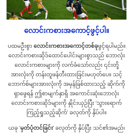
လောင်းကစားအကောင့်ဖွင့်ပါ။
ပထမဦးစွာ
လောင်းကစားအကောင့်တစ်ခု
ဖွင့်ရပါမည်။
လောင်းကစားဆိုဒ်ထောင်ပေါင်းများစွာသည် ဘောလုံး
လောင်းကစားများကို လက်ခံသော်လည်း ၎င်းတို့
အားလုံးကို တန်းတူဖန်တီးထားခြင်းမဟုတ်ပေ။ သင့်
ဘောက်စ်များအားလုံးကို အမှန်ခြစ်ထားသည့် ဆိုက်ကို
ရှာဖွေရန် ဤစာမျက်နှာရှိ အကောင်းဆုံးဘောလုံး
လောင်းကစားဆိုဒ်များကို နှိုင်းယှဉ်ပြီး ‘သွားရောက်
ကြည့်ရှုသည့်ဆိုက်’ ခလုတ်ကို နှိပ်ပါ။
ယခု ‘
မှတ်ပုံတင်ခြင်း’
ခလုတ်ကို နှိပ်ပြီး သင်၏အမည်၊