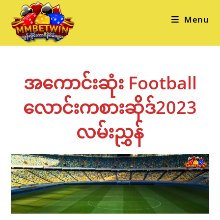
Skip
to
Menu
content
အကောင်းဆုံး Football
လောင်းကစားဆိုဒ်2023
လမ်းညွှန်