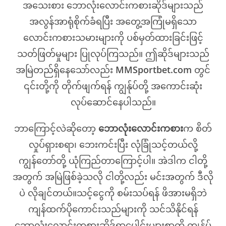
အသေးစား ဘောလုံးလောင်းကစားဆိုဒ်များသည်
အလွန်အာရုံစိုက်ခံရပြီး အတွေ့အကြုံမရှိသော
လောင်းကစားသမားများကို ပစ်မှတ်ထားခြင်းဖြင့်
သတ်ဖြတ်မှုများ ပြုလုပ်ကြသည်။ ဤဆိုဒ်များသည်
အမြဲတည်ရှိနေသော်လည်း
MMSportbet.com
တွင်
၎င်းတို့ကို တိုက်ဖျက်ရန် ကျွန်ုပ်တို့ အကောင်းဆုံး
လုပ်ဆောင်နေပါသည်။
ဘာကြောင့်လဲဆိုတော့
ဘောလုံးလောင်းကစား
က စိတ်
လှုပ်ရှားစရာ၊ ဘေးကင်းပြီး လုံခြုံသင့်တယ်လို့
ကျွန်တော်တို့ ယုံကြည်တာကြောင့်ပါ။ အဲဒါက ငါတို့
အတွက် အမြဲဖြစ်ခဲ့သလို ငါတို့လည်း မင်းအတွက် ဒီလို
ပဲ လိုချင်တယ်။သင့်ငွေကို စမ်းသပ်ရန် ဖိအားမရှိဘဲ
ကျန်ထက်ပိုကောင်းသည်များကို သင်သိနိုင်ရန်
ဘောလုံးလောင်းကစားဆိုဒ်ရာပေါင်းများစွာကို ကျွန်ုပ်