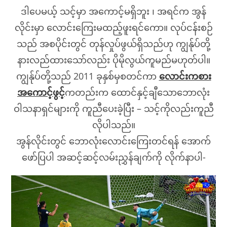
ဒါပေမယ့် သင့်မှာ အကောင့်မရှိဘူး ၊ အရင်က အွန်
လိုင်းမှာ လောင်းကြေးမထည့်ဖူးရင်ကော။ လုပ်ငန်းစဉ်
သည် အစပိုင်းတွင် တုန်လှုပ်ဖွယ်ရှိသည်ဟု ကျွန်ုပ်တို့
နားလည်ထားသော်လည်း ပိုမိုလွယ်ကူမည်မဟုတ်ပါ။
ကျွန်ုပ်တို့သည် 2011 ခုနှစ်မှစတင်ကာ
လောင်းကစား
အကောင့်ဖွင့်
ကတည်းက ထောင်နှင့်ချီသောဘောလုံး
ဝါသနာရှင်များကို ကူညီပေးခဲ့ပြီး – သင့်ကိုလည်းကူညီ
လိုပါသည်။
အွန်လိုင်းတွင် ဘောလုံးလောင်းကြေးတင်ရန် အောက်
ဖော်ပြပါ အဆင့်ဆင့်လမ်းညွှန်ချက်ကို လိုက်နာပါ-