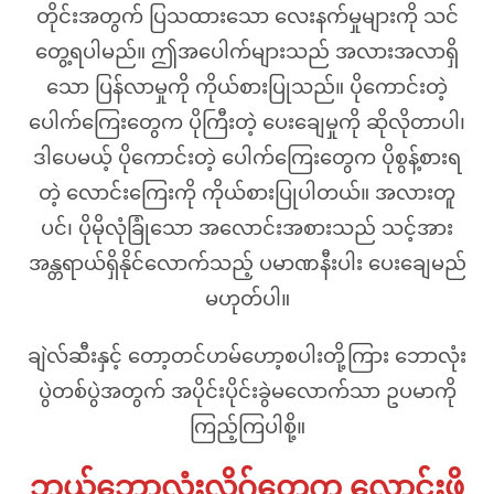
တိုင်းအတွက် ပြသထားသော လေးနက်မှုများကို သင်
တွေ့ရပါမည်။ ဤအပေါက်များသည် အလားအလာရှိ
သော ပြန်လာမှုကို ကိုယ်စားပြုသည်။ ပိုကောင်းတဲ့
ပေါက်ကြေးတွေက ပိုကြီးတဲ့ ပေးချေမှုကို ဆိုလိုတာပါ၊
ဒါပေမယ့် ပိုကောင်းတဲ့ ပေါက်ကြေးတွေက ပိုစွန့်စားရ
တဲ့ လောင်းကြေးကို ကိုယ်စားပြုပါတယ်။ အလားတူ
ပင်၊ ပိုမိုလုံခြုံသော အလောင်းအစားသည် သင့်အား
အန္တရာယ်ရှိနိုင်လောက်သည့် ပမာဏနီးပါး ပေးချေမည်
မဟုတ်ပါ။
ချဲလ်ဆီးနှင့် တော့တင်ဟမ်ဟော့စပါးတို့ကြား ဘောလုံး
ပွဲတစ်ပွဲအတွက် အပိုင်းပိုင်းခွဲမလောက်သာ ဥပမာကို
ကြည့်ကြပါစို့။
ဘယ်ဘောလုံးလိဂ်တွေက လောင်းဖို့