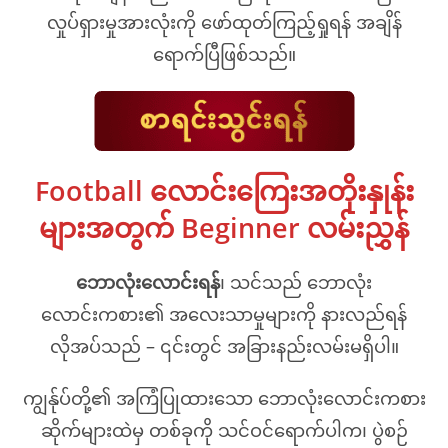
လှုပ်ရှားမှုအားလုံးကို ဖော်ထုတ်ကြည့်ရှုရန် အချိန်
ရောက်ပြီဖြစ်သည်။
Football လောင်းကြေးအတိုးနှုန်း
များအတွက် Beginner လမ်းညွှန်
ဘောလုံးလောင်းရန်
၊ သင်သည် ဘောလုံး
လောင်းကစား၏ အလေးသာမှုများကို နားလည်ရန်
လိုအပ်သည် – ၎င်းတွင် အခြားနည်းလမ်းမရှိပါ။
ကျွန်ုပ်တို့၏ အကြံပြုထားသော ဘောလုံးလောင်းကစား
ဆိုက်များထဲမှ တစ်ခုကို သင်ဝင်ရောက်ပါက၊ ပွဲစဉ်