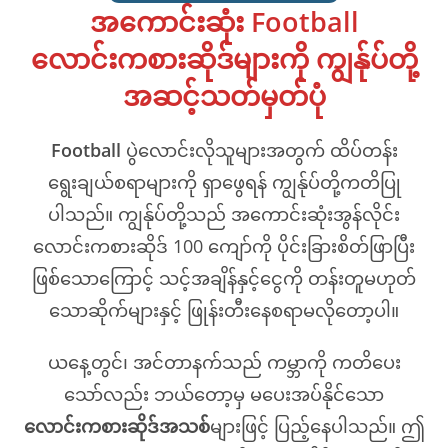
အကောင်းဆုံး Football
လောင်းကစားဆိုဒ်များကို ကျွန်ုပ်တို့
အဆင့်သတ်မှတ်ပုံ
Football
ပွဲလောင်းလိုသူများအတွက် ထိပ်တန်း
ရွေးချယ်စရာများကို ရှာဖွေရန် ကျွန်ုပ်တို့ကတိပြု
ပါသည်။ ကျွန်ုပ်တို့သည် အကောင်းဆုံးအွန်လိုင်း
လောင်းကစားဆိုဒ် 100 ကျော်ကို ပိုင်းခြားစိတ်ဖြာပြီး
ဖြစ်သောကြောင့် သင့်အချိန်နှင့်ငွေကို တန်းတူမဟုတ်
သောဆိုက်များနှင့် ဖြုန်းတီးနေစရာမလိုတော့ပါ။
ယနေ့တွင်၊ အင်တာနက်သည် ကမ္ဘာကို ကတိပေး
သော်လည်း ဘယ်တော့မှ မပေးအပ်နိုင်သော
လောင်းကစားဆိုဒ်အသစ်
များဖြင့် ပြည့်နေပါသည်။ ဤ