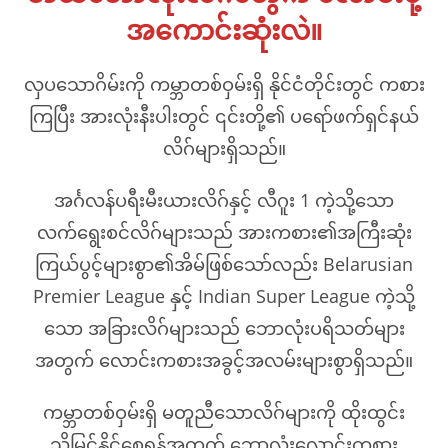
အကောင်းဆုံးလဲ။
လှပသောဂိမ်းကို ကမ္ဘာတစ်ဝှမ်းရှိ နိုင်ငံတိုင်းတွင် ကစား
ကြပြီး အားလုံးနီးပါးတွင် ၎င်းတို့၏ ပရော်ဖက်ရှင်နယ်
လိဂ်များရှိသည်။
အင်္ဂလန်ပရီးမီးယားလိဂ်နှင့် လီဂူး 1 ကဲ့သို့သော
လက်ရွေးစင်လိဂ်များသည် အားကစား၏အကြီးဆုံး
ကြယ်ပွင့်များစွာ၏အိမ်ဖြစ်သော်လည်း Belarusian
Premier League နှင့် Indian Super League ကဲ့သို့
သော အခြားလိဂ်များသည် ဘောလုံးပရိသတ်များ
အတွက် လောင်းကစားအခွင့်အလမ်းများစွာရှိသည်။
ကမ္ဘာတစ်ဝှမ်းရှိ မတူညီသောလိဂ်များကို ထိုးထွင်း
သိမြင်နိုင်စေရန်အတွက် ဘောလုံးလောင်းကစား