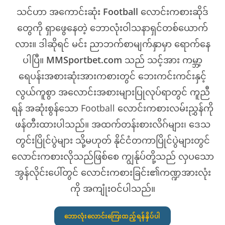
သင်ဟာ အကောင်းဆုံး
Football
လောင်းကစားဆိုဒ်
တွေကို ရှာဖွေနေတဲ့ ဘောလုံးဝါသနာရှင်တစ်ယောက်
လား။ ဒါဆိုရင် မင်း ညာဘက်စာမျက်နှာမှာ ရောက်နေ
ပါပြီ။
MMSportbet.com
သည် သင့်အား ကမ္ဘာ့
ရေပန်းအစားဆုံးအားကစားတွင် ဘေးကင်းကင်းနှင့်
လွယ်ကူစွာ အလောင်းအစားများပြုလုပ်ရာတွင် ကူညီ
ရန် အဆုံးစွန်သော Football လောင်းကစားလမ်းညွှန်ကို
ဖန်တီးထားပါသည်။ အထက်တန်းစားလိဂ်များ၊ ဒေသ
တွင်းပြိုင်ပွဲများ သို့မဟုတ် နိုင်ငံတကာပြိုင်ပွဲများတွင်
လောင်းကစားလိုသည်ဖြစ်စေ ကျွန်ုပ်တို့သည် လှပသော
အွန်လိုင်းပေါ်တွင် လောင်းကစားခြင်း၏ကဏ္ဍအားလုံး
ကို အကျုံးဝင်ပါသည်။
ဘောလုံးလောင်းကြေးထည့်ရန်နှိပ်ပါ