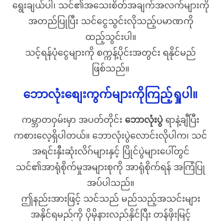
ရွေးချယ်ပါ၊ သင်၏အသေးစိတ်အချက်အလက်များကို
အတည်ပြုပြီး သင်ငွေသွင်းလိုသည့်ပမာဏကို
ထည့်သွင်းပါ။
သင့်ရန်ပုံငွေများကို စက္ကန့်ပိုင်းအတွင်း ရနိုင်မည်
ဖြစ်သည်။
ဘောလုံးစျေးကွက်များကိုကြည့်ရှုပါ။
ကမ္ဘာတဝှမ်းမှာ အပတ်တိုင်း
ဘောလုံးပွဲ
ရာနဲ့ချီပြီး
ကစားလေ့ရှိပါတယ်။ ဘောလုံးပွဲလောင်းလိုပါက၊ သင်
အရင်းနှီးဆုံးလိဂ်များနှင့် ပြိုင်ပွဲများပေါ်တွင်
သင်၏အာရုံစိုက်မှုအများစုကို အာရုံစိုက်ရန် အကြံပြု
အပ်ပါသည်။
ဤနည်းအားဖြင့် သင်သည် မည်သည့်အသင်းများ
အနိုင်ရမည်ကို ပိုမိုနားလည်နိုင်ပြီး တန်ဖိုးမြင့်