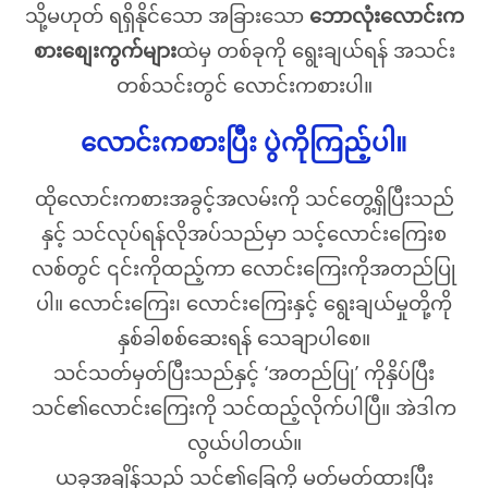
သို့မဟုတ် ရရှိနိုင်သော အခြားသော
ဘောလုံးလောင်းက
စားစျေးကွက်များ
ထဲမှ တစ်ခုကို ရွေးချယ်ရန် အသင်း
တစ်သင်းတွင် လောင်းကစားပါ။
လောင်းကစားပြီး ပွဲကိုကြည့်ပါ။
ထိုလောင်းကစားအခွင့်အလမ်းကို သင်တွေ့ရှိပြီးသည်
နှင့် သင်လုပ်ရန်လိုအပ်သည်မှာ သင့်လောင်းကြေးစ
လစ်တွင် ၎င်းကိုထည့်ကာ လောင်းကြေးကိုအတည်ပြု
ပါ။ လောင်းကြေး၊ လောင်းကြေးနှင့် ရွေးချယ်မှုတို့ကို
နှစ်ခါစစ်ဆေးရန် သေချာပါစေ။
သင်သတ်မှတ်ပြီးသည်နှင့် ‘အတည်ပြု’ ကိုနှိပ်ပြီး
သင်၏လောင်းကြေးကို သင်ထည့်လိုက်ပါပြီ။ အဲဒါက
လွယ်ပါတယ်။
ယခုအချိန်သည် သင်၏ခြေကို မတ်မတ်ထားပြီး