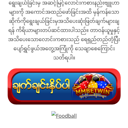
ရွေးချယ်ခြင်းမှ အဆင့်မြင့်လောင်းကစားနည်းဗျူဟာ
များကို အကောင်အထည်ဖော်ခြင်းအထိ မှန်ကန်သော
ဆိုက်ကိုရွေးချယ်ခြင်းမှအသိပေးဆုံးဖြတ်ချက်များချ
ရန် ကိရိယာများတပ်ဆင်ထားပါသည်။ တာဝန်ယူမှုနှင့်
အသိပေးသောလောင်းကစားသည် ရေရှည်တည်တံ့ပြီး
ပျော်ရွှင်ဖွယ်အတွေ့အကြုံကို သေချာစေကြောင်း
သတိရပါ။