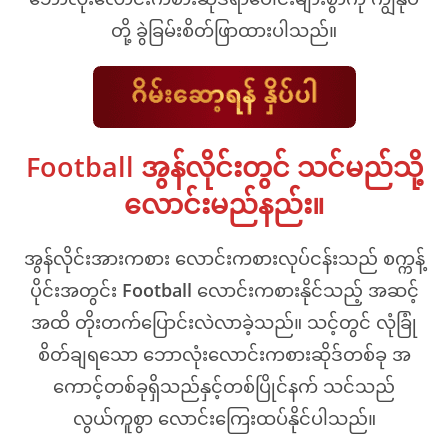
တို့ ခွဲခြမ်းစိတ်ဖြာထားပါသည်။
Football အွန်လိုင်းတွင် သင်မည်သို့
လောင်းမည်နည်း။
အွန်လိုင်းအားကစား လောင်းကစားလုပ်ငန်းသည် စက္ကန့်
ပိုင်းအတွင်း
Football
လောင်းကစားနိုင်သည့် အဆင့်
အထိ တိုးတက်ပြောင်းလဲလာခဲ့သည်။ သင့်တွင် လုံခြုံ
စိတ်ချရသော ဘောလုံးလောင်းကစားဆိုဒ်တစ်ခု အ
ကောင့်တစ်ခုရှိသည်နှင့်တစ်ပြိုင်နက် သင်သည်
လွယ်ကူစွာ လောင်းကြေးထပ်နိုင်ပါသည်။