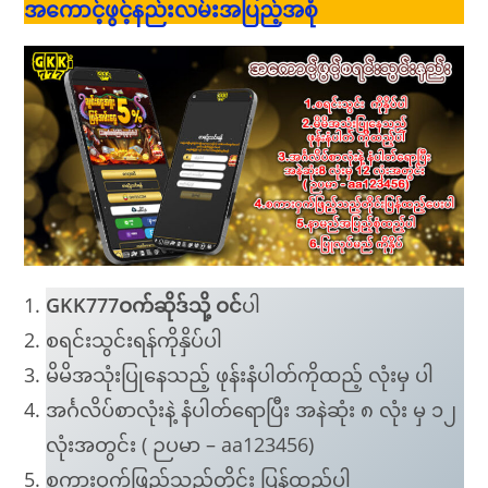
အကောင့်ဖွင့်နည်းလမ်းအပြည့်အစုံ
GKK777ဝက်ဆိုဒ်သို့ ဝင်
ပါ
စရင်းသွင်းရန်ကိုနှိပ်ပါ
မိမိအသုံးပြုနေသည့် ဖုန်းနံပါတ်ကိုထည့် လုံးမှ ပါ
အင်္ဂလိပ်စာလုံးနဲ့ နံပါတ်ရောပြီး အနဲဆုံး ၈ လုံး မှ ၁၂
လုံးအတွင်း ( ဉပမာ – aa123456)
စကားဝှက်ဖြည့်သည်တိုင်း ပြန်ထည့်ပါ