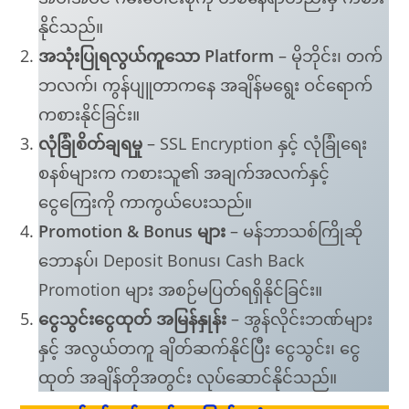
နိုင်သည်။
အသုံးပြုရလွယ်ကူသော Platform
– မိုဘိုင်း၊ တက်
ဘလက်၊ ကွန်ပျူတာကနေ အချိန်မရွေး ဝင်ရောက်
ကစားနိုင်ခြင်း။
လုံခြုံစိတ်ချရမှု
– SSL Encryption နှင့် လုံခြုံရေး
စနစ်များက ကစားသူ၏ အချက်အလက်နှင့်
ငွေကြေးကို ကာကွယ်ပေးသည်။
Promotion & Bonus များ
– မန်ဘာသစ်ကြိုဆို
ဘောနပ်၊ Deposit Bonus၊ Cash Back
Promotion များ အစဉ်မပြတ်ရရှိနိုင်ခြင်း။
ငွေသွင်းငွေထုတ် အမြန်နှုန်း
– အွန်လိုင်းဘဏ်များ
နှင့် အလွယ်တကူ ချိတ်ဆက်နိုင်ပြီး ငွေသွင်း၊ ငွေ
ထုတ် အချိန်တိုအတွင်း လုပ်ဆောင်နိုင်သည်။