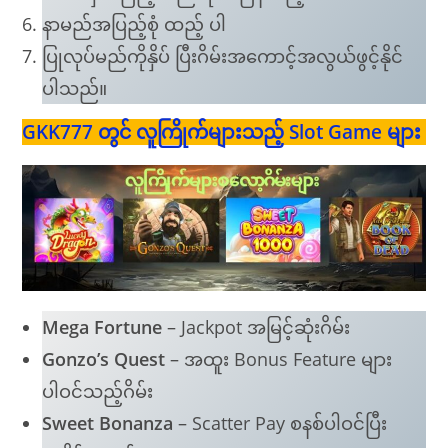
နာမည်အပြည့်စုံ ထည့် ပါ
ပြုလုပ်မည်ကိုနှိပ် ပြီးဂိမ်းအကောင့်အလွယ်ဖွင့်နိုင်
ပါသည်။
GKK777 တွင် လူကြိုက်များသည့် Slot Game များ
Mega Fortune
– Jackpot အမြင့်ဆုံးဂိမ်း
Gonzo’s Quest
– အထူး Bonus Feature များ
ပါဝင်သည့်ဂိမ်း
Sweet Bonanza
– Scatter Pay စနစ်ပါဝင်ပြီး