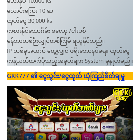
ဘောနပ် 10,000 ks
လောင်းကြေး 10 ဆ
ထုတ်ငွေ 30,000 ks
ကစားနိုင်သောဂိမ်း စလော့ /ငါးပစ်
မန်ဘာတစ်ဉီးလျှင်တစ်ကြိမ် ရယူနိုင်သည်။
IP တစ်ခုအထက် တွေ့လျှင် ဖရီးဘောနပ်မရ။ ထုတ်ငွေ
ကန့်သတ်ထက်ပိုသည့်အမှတ်များ System မှနှုတ်မည်။
GKK777 ၏ ငွေသွင်း/ငွေထုတ် ယုံကြည်စိတ်ချမှု