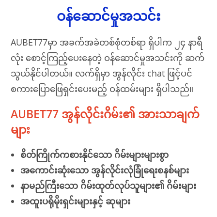
ဝန်ဆောင်မှုအသင်း
AUBET77မှာ အခက်အခဲတစ်စုံတစ်ရာ ရှိပါက ၂၄ နာရီ
လုံး စောင့်ကြည့်ပေးနေတဲ့ ဝန်ဆောင်မှုအသင်းကို ဆက်
သွယ်နိုင်ပါတယ်။ လက်ရှိမှာ အွန်လိုင်း chat ဖြင့်ပင်
စကားပြောဖြေရှင်းပေးမည့် ဝန်ထမ်းများ ရှိပါသည်။
AUBET77 အွန်လိုင်းဂိမ်း၏ အားသာချက်
များ
စိတ်ကြိုက်ကစားနိုင်သော ဂိမ်းများများစွာ
အကောင်းဆုံးသော အွန်လိုင်းလုံခြုံရေးစနစ်များ
နာမည်ကြီးသော ဂိမ်းထုတ်လုပ်သူများ၏ ဂိမ်းများ
အထူးပရိုမိုးရှင်းများနှင့် ဆုများ