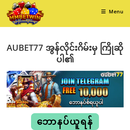
Skip
to
Menu
content
AUBET77 အွန်လိုင်းဂိမ်းမှ ကြိုဆို
ပါ၏
ဘောနပ်ယူရန်