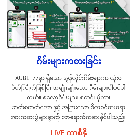
ဂိမ်းများကစားခြင်း
AUBET77မှာ ရှိသော အွန်လိုင်းဂိမ်းများက လုံးဝ
စိတ်ကြိုက်ဖြစ်ပြီး အမျိုးမျိုးသော ဂိမ်းများပါဝင်ပါ
တယ်။ စလော့ဂိမ်းများ၊ စတုဂံ၊ ပိုကာ၊
ဘတ်စကတ်ဘော နှင့် အခြားသော စိတ်ဝင်စားစရာ
အားကစားပွဲများစွာကို လာရောက်ကစားနိုင်ပါသည်။
LIVE ကာစီနို