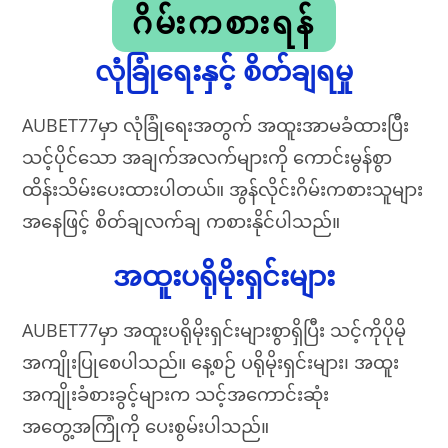
ဂိမ်းကစားရန်
လုံခြုံရေးနှင့် စိတ်ချရမှု
AUBET77မှာ လုံခြုံရေးအတွက် အထူးအာမခံထားပြီး
သင့်ပိုင်သော အချက်အလက်များကို ကောင်းမွန်စွာ
ထိန်းသိမ်းပေးထားပါတယ်။ အွန်လိုင်းဂိမ်းကစားသူများ
အနေဖြင့် စိတ်ချလက်ချ ကစားနိုင်ပါသည်။
အထူးပရိုမိုးရှင်းများ
AUBET77မှာ အထူးပရိုမိုးရှင်းများစွာရှိပြီး သင့်ကိုပိုမို
အကျိုးပြုစေပါသည်။ နေ့စဉ် ပရိုမိုးရှင်းများ၊ အထူး
အကျိုးခံစားခွင့်များက သင့်အကောင်းဆုံး
အတွေ့အကြုံကို ပေးစွမ်းပါသည်။