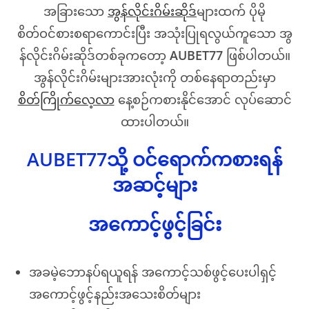
အခြားသော
အွန်လိုင်းဂိမ်းဆိုဒ်
များထက် ပိုမို
စိတ်ဝင်စားစရာကောင်းပြီး အသုံးပြုရလွယ်ကူသော အွ
န်လိုင်းဂိမ်းဆိုဒ်တစ်ခုကတော့
AUBET77
ဖြစ်ပါတယ်။
အွန်လိုင်းဂိမ်းများအားလုံးကို တစ်နေရာတည်းမှာ
စိတ်ကြိုက်လေ့လာ
နေ့စဉ်ကစားနိုင်အောင် လုပ်ဆောင်
ထားပါတယ်။
AUBET77သို့ ဝင်ရောက်ကစားရန်
အဆင့်များ
အကောင့်ဖွင့်ခြင်း
အခမဲ့ဘောနပ်ရယူရန် အကောင့်သစ်ဖွင့်ပေးပါရှင့်
အကောင့်ဖွင့်နည်းအသေးစိတ်များ