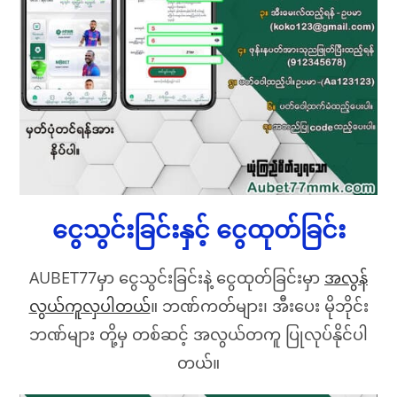
ငွေသွင်းခြင်းနှင့် ငွေထုတ်ခြင်း
AUBET77မှာ ငွေသွင်းခြင်းနဲ့ ငွေထုတ်ခြင်းမှာ
အလွန်
လွယ်ကူလှပါတယ်
။ ဘဏ်ကတ်များ၊ အီးပေး မိုဘိုင်း
ဘဏ်များ တို့မှ တစ်ဆင့် အလွယ်တကူ ပြုလုပ်နိုင်ပါ
တယ်။