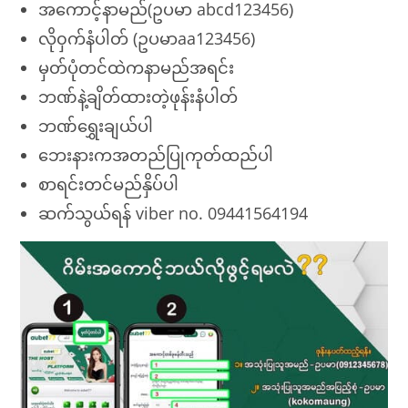
အကောင့်နာမည်(ဥပမာ abcd123456)
လို၀ှက်နံပါတ် (ဥပမာaa123456)
မှတ်ပုံတင်ထဲကနာမည်အရင်း
ဘဏ်နဲ့ချိတ်ထားတဲ့ဖုန်းနံပါတ်
ဘဏ်ရွှေးချယ်ပါ
ဘေးနားကအတည်ပြုကုတ်ထည်ပါ
စာရင်းတင်မည်နှိပ်ပါ
ဆက်သွယ်ရန် viber no. 09441564194