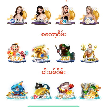
စလော့ဂိမ်း
ငါးပစ်ဂိမ်း