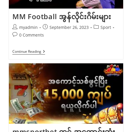
MM Football အွန်လိုင်းဂိမ်းများ
Post
Post
Post
myadmin
September 26, 2023
Sport
author:
published:
category:
Post
0 Comments
comments:
MM
Continue Reading
Football
အွ
န်
လိုင်း
ဂိ
မ်း
များ
mmsportbet တွင် အကောင်းဆုံး