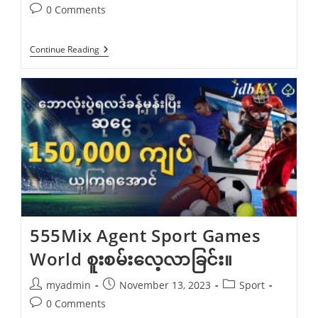
author:
published:
category:
Post
0 Comments
comments:
အားကစား
Continue Reading
အမျိုး
မျိုး
တွင်
လောင်း
ရန်
Mdl97
ကို
ရှာဖွေ
ခြင်း။
555Mix Agent Sport Games
World စူးစမ်းလေ့လာခြင်း။
Post
Post
Post
myadmin
November 13, 2023
Sport
author:
published:
category:
Post
0 Comments
comments: