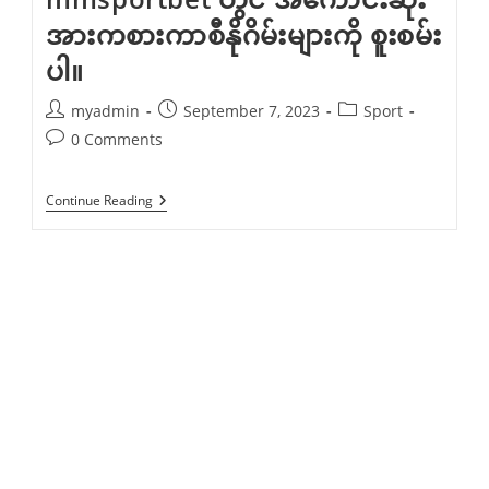
အားကစားကာစီနိုဂိမ်းများကို စူးစမ်း
ပါ။
Post
Post
Post
myadmin
September 7, 2023
Sport
author:
published:
category:
Post
0 Comments
comments:
Mmsportbet
Continue Reading
တွင်
အကောင်း
ဆုံး
အားကစား
ကာ
စီ
နို
ဂိ
မ်း
များ
ကို
စူးစမ်း
ပါ။