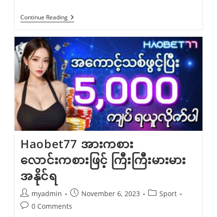
555Mix
Continue Reading
Agent
Sport
Games
World
စူးစမ်း
လေ့လာ
ခြင်း။
Haobet77 အားကစား
လောင်းကစားဖြင့် ကြီးကြီးမားမား
အနိုင်ရ
Post
Post
Post
myadmin
November 6, 2023
Sport
author:
published:
category:
Post
0 Comments
comments: