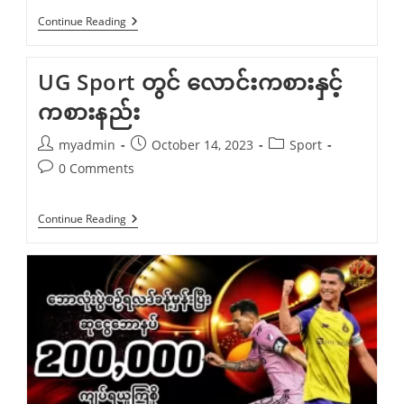
SBO
Continue Reading
Sport
ဂိ
မ်း
UG Sport တွင် လောင်းကစားနှင့်
စခန်း
တွင်
ကစားနည်း
လောင်းကစား
နည်း
Post
Post
Post
myadmin
October 14, 2023
Sport
author:
published:
category:
Post
0 Comments
comments:
UG
Continue Reading
Sport
တွင်
လောင်းကစား
နှင့်
ကစား
နည်း