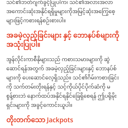
သင်၏ဘတ်ဂျက်ခွင့်ပြုပါက၊ သင်၏အလားအလာ
အကောင်းဆုံးအနိုင်ရရှိမှုများကိုအမြင့်ဆုံးအကြွေစေ့
များဖြင့်ကစားရန်စဉ်းစားပါ။
အခမဲ့လှည့်ခြင်းများ နှင့် ဘောနပ်စ်များကို
အသုံးပြုပါ။
အွန်လိုင်းကာစီနိုများသည် ကစားသမားများကို ဆွဲ
ဆောင်ရန်အတွက် အခမဲ့လှည့်ခြင်းများနှင့် ဘောနပ်စ်
များကို ပေးဆောင်လေ့ရှိသည်။ သင်၏ဂိမ်းကစားခြင်း
ကို သက်တမ်းတိုးရန်နှင့် သင့်ကိုယ်ပိုင်ပိုက်ဆံကို မ
စွန့်စားဘဲ နောက်ထပ်အနိုင်ရနိုင်ခြေရှိစေရန် ဤပရိုမိုး
ရှင်းများကို အခွင့်ကောင်းယူပါ။
တိုးတက်သော Jackpots