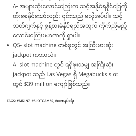
A- အများဆုံးလောင်းကြေးက သင့်အနိုင်ရနိုင်ခြေကို
တိုးစေနိုင်သော်လည်း ၎င်းသည် မလိုအပ်ပါ။ သင့်
ဘတ်ဂျက်နှင့် စွန့်စားခံနိုင်ရည်အတွက် ကိုက်ညီမည့်
လောင်းကြေးပမာဏကို ရှာပါ။
Q5- slot machine တစ်ခုတွင် အကြီးမားဆုံး
jackpot ကဘာလဲ။
A- slot machine တွင် ရရှိဖူးသမျှ အကြီးဆုံး
jackpot သည် Las Vegas ရှိ Megabucks slot
တွင် $39 million ကျော်ဖြစ်သည်။
TAGS
:
#MDL97
,
#SLOTGAMES
,
#ဘောနပ်ဖရီး