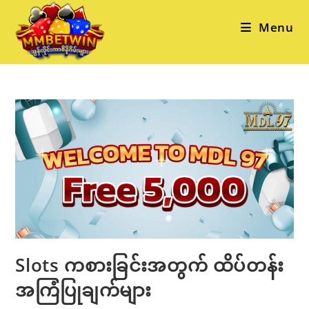
Skip
to
Menu
content
Slots ကစားခြင်းအတွက် ထိပ်တန်း
အကြံပြုချက်များ