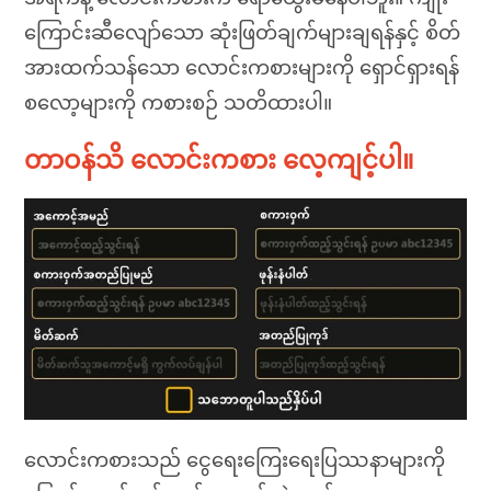
ကြောင်းဆီလျော်သော ဆုံးဖြတ်ချက်များချရန်နှင့် စိတ်
အားထက်သန်သော လောင်းကစားများကို ရှောင်ရှားရန်
စလော့များကို ကစားစဉ် သတိထားပါ။
တာဝန်သိ လောင်းကစား လေ့ကျင့်ပါ။
လောင်းကစားသည် ငွေရေးကြေးရေးပြဿနာများကို