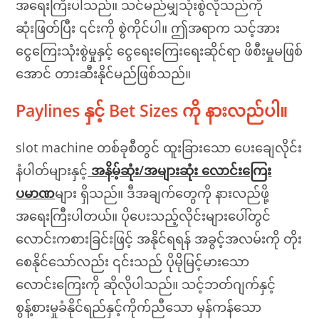
အရေးကြီးပါသည်။ သင်မည်မျှသုံးစွဲလိုသည်ကို
ဆုံးဖြတ်ပြီး ၎င်းကို စွဲကိုင်ပါ။ ဤအရာက သင့်အား
ငွေကြေးသုံးစွဲမှုနှင့် ငွေရေးကြေးရေးဆိုင်ရာ ဖိစီးမှုမဖြစ်
အောင် တားဆီးနိုင်မည်ဖြစ်သည်။
Paylines နှင့် Bet Sizes ကို နားလည်ပါ။
slot machine တစ်ခုစီတွင် ထူးခြားသော ပေးချေလိုင်း
နံပါတ်များနှင့်
အနိမ့်ဆုံး/အများဆုံး လောင်းကြေး
ပမာဏ
များ ရှိသည်။ ဒီအချက်တွေကို နားလည်ဖို့
အရေးကြီးပါတယ်။ ပိုပေးသည့်လိုင်းများပေါ်တွင်
လောင်းကစားခြင်းဖြင့် အနိုင်ရရန် အခွင့်အလမ်းကို တိုး
စေနိုင်သော်လည်း ၎င်းသည် ပိုမိုမြင့်မားသော
လောင်းကြေးကို ဆိုလိုပါသည်။ သင့်ဘတ်ဂျက်နှင့်
စွန့်စားမှုခံနိုင်ရည်နှင့်ကိုက်ညီသော မှန်ကန်သော