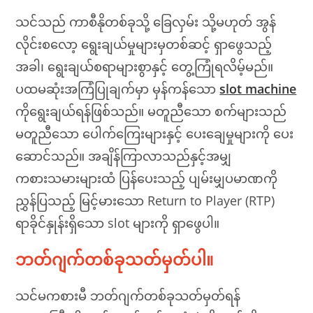
သင်သည် ကာစီနိုတစ်ခုသို့ ခြေလှမ်း သို့မဟုတ် အွန်
လိုင်းစလော့ ရွေးချယ်မှုများမှတစ်ဆင့် ရှာဖွေသည့်
အခါ၊ ရွေးချယ်စရာများစွာနှင့် တွေ့ကြုံရလိမ့်မည်။
ပထမဆုံးအကြံပြုချက်မှာ မှန်ကန်သော
slot machine
ကိုရွေးချယ်ရန်ဖြစ်သည်။ မတူညီသော စက်များသည်
မတူညီသော ပေါက်ကြေးများနှင့် ပေးချေမှုများကို ပေး
ဆောင်သည်။ အချိန်ကြာလာသည်နှင့်အမျှ
ကစားသမားများထံ ပြန်ပေးသည့် ပျမ်းမျှပမာဏကို
ညွှန်ပြသည့် မြင့်မားသော Return to Player (RTP)
ရာခိုင်နှုန်းရှိသော slot များကို ရှာဖွေပါ။
ဘတ်ဂျက်တစ်ခုသတ်မှတ်ပါ။
သင်မကစားမီ ဘတ်ဂျက်တစ်ခုသတ်မှတ်ရန်