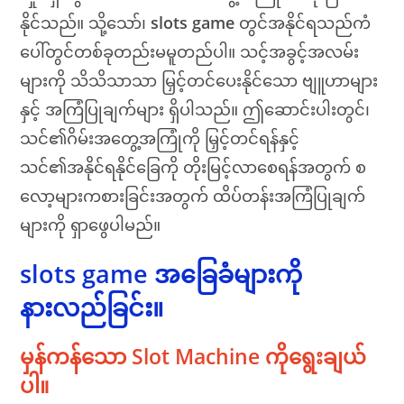
နိုင်သည်။ သို့သော်၊
slots game
တွင်အနိုင်ရသည်ကံ
ပေါ်တွင်တစ်ခုတည်းမမူတည်ပါ။ သင့်အခွင့်အလမ်း
များကို သိသိသာသာ မြှင့်တင်ပေးနိုင်သော ဗျူဟာများ
နှင့် အကြံပြုချက်များ ရှိပါသည်။ ဤဆောင်းပါးတွင်၊
သင်၏ဂိမ်းအတွေ့အကြုံကို မြှင့်တင်ရန်နှင့်
သင်၏အနိုင်ရနိုင်ခြေကို တိုးမြင့်လာစေရန်အတွက် စ
လော့များကစားခြင်းအတွက် ထိပ်တန်းအကြံပြုချက်
များကို ရှာဖွေပါမည်။
slots game အခြေခံများကို
နားလည်ခြင်း။
မှန်ကန်သော Slot Machine ကိုရွေးချယ်
ပါ။