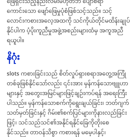
ဖြေရှင်းသည့်နည်းလမ်းမဟုတ်ဘဲ ပျော်စရာ
ကောင်းသော ဖျော်ဖြေမှုပုံစံဖြစ်သင့်သည်။ သင့်
လောင်းကစားအလေ့အထကို သင်ကိုယ်တိုင်မထိန်းချုပ်
နိုင်ပါက ပံ့ပိုးကူညီမှုအဖွဲ့အစည်းများထံမှ အကူအညီ
ရယူပါ။
နိဂုံး
slots
ကစားခြင်းသည် စိတ်လှုပ်ရှားစရာအတွေ့အကြုံ
တစ်ခုဖြစ်နိုင်သော်လည်း ၎င်းအား မှန်ကန်သောဗျူဟာ
များနှင့် အတွေးအမြင်များဖြင့်ချဉ်းကပ်ရန် အရေးကြီး
ပါသည်။ မှန်ကန်သောစက်ကိုရွေးချယ်ခြင်း၊ ဘတ်ဂျက်
သတ်မှတ်ခြင်းနှင့် ဂိမ်း၏စက်ပြင်များကိုနားလည်ခြင်း
ဖြင့်၊ သင်သည်သင်၏အနိုင်ရနိုင်ခြေကိုတိုးစေ
နိုင်သည်။ တာဝန်သိစွာ ကစားရန် မမေ့ပါနှင့်၊