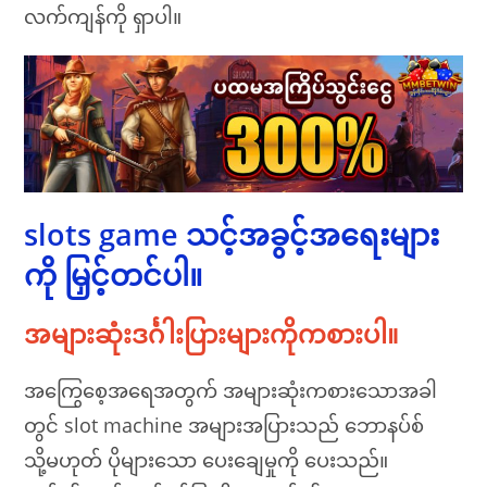
လက်ကျန်ကို ရှာပါ။
slots game သင့်အခွင့်အရေးများ
ကို မြှင့်တင်ပါ။
အများဆုံးဒင်္ဂါးပြားများကိုကစားပါ။
အကြွေစေ့အရေအတွက် အများဆုံးကစားသောအခါ
တွင် slot machine အများအပြားသည် ဘောနပ်စ်
သို့မဟုတ် ပိုများသော ပေးချေမှုကို ပေးသည်။