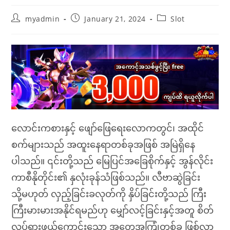
Post
Post
Post
myadmin
January 21, 2024
Slot
author:
published:
category:
လောင်းကစားနှင့် ဖျော်ဖြေရေးလောကတွင်၊ အထိုင်
စက်များသည် အထူးနေရာတစ်ခုအဖြစ် အမြဲရှိနေ
ပါသည်။ ၎င်းတို့သည် မြေပြင်အခြေစိုက်နှင့် အွန်လိုင်း
ကာစီနိုတိုင်း၏ နှလုံးခုန်သံဖြစ်သည်။ လီဗာဆွဲခြင်း
သို့မဟုတ် လှည့်ခြင်းခလုတ်ကို နှိပ်ခြင်းတို့သည် ကြီး
ကြီးမားမားအနိုင်ရမည်ဟု မျှော်လင့်ခြင်းနှင့်အတူ စိတ်
လှုပ်ရှားဖွယ်ကောင်းသော အတွေ့အကြုံတစ်ခု ဖြစ်လာ