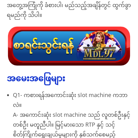
အတွေ့အကြုံကို ခံစားပါ၊ မည်သည့်အချိန်တွင် ထွက်ခွာ
ရမည်ကို သိပါ။
အမေးအဖြေများ
Q1- ကစားရန်အကောင်းဆုံး slot machine ကဘာ
လဲ။
A- အကောင်းဆုံး slot machine သည် လူတစ်ဦးနှင့်
တစ်ဦး မတူညီပါ။ မြင့်မားသော RTP နှင့် သင့်
စိတ်ကြိုက်ရွေးချယ်မှုများကို နှစ်သက်စေမည့်