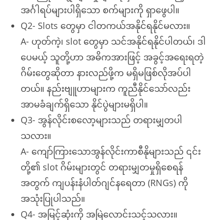
အင်္ဂါရပ်များပါရှိသော စက်များကို ရှာဖွေပါ။
Q2- Slots တွေမှာ ငါတကယ်အနိုင်ရနိုင်မလား။
A- ဟုတ်ကဲ့၊ slot တွေမှာ သင်အနိုင်ရနိုင်ပါတယ်၊ ဒါ
ပေမယ့် သူတို့ဟာ အဓိကအားဖြင့် အခွင့်အရေးရတဲ့
ဂိမ်းတွေဆိုတာ နားလည်ဖို့က မရှိမဖြစ်လိုအပ်ပါ
တယ်။ နည်းဗျူဟာများက ကူညီနိုင်သော်လည်း
အာမခံချက်ရှိသော နိုင်ပွဲများမရှိပါ။
Q3- အွန်လိုင်းစလော့များသည် တရားမျှတပါ
သလား။
A- ကျော်ကြားသောအွန်လိုင်းကာစီနိုများသည် ၎င်း
တို့၏ slot ဂိမ်းများတွင် တရားမျှတမှုရှိစေရန်
အတွက် ကျပန်းနံပါတ်ဂျင်နရေတာ (RNGs) ကို
အသုံးပြုပါသည်။
Q4- အမြင့်ဆုံးကို အမြဲလောင်းသင့်သလား။