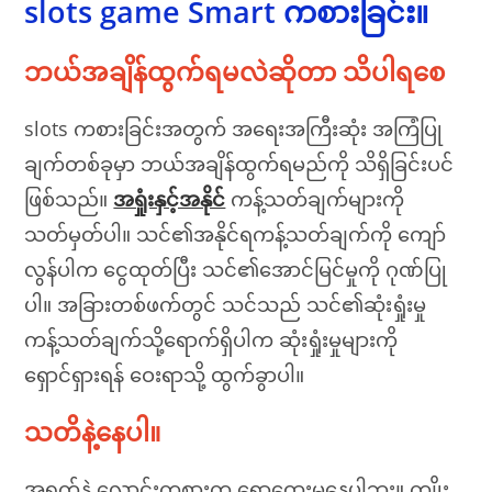
slots game Smart ကစားခြင်း။
ဘယ်အချိန်ထွက်ရမလဲဆိုတာ သိပါရစေ
slots ကစားခြင်းအတွက် အရေးအကြီးဆုံး အကြံပြု
ချက်တစ်ခုမှာ ဘယ်အချိန်ထွက်ရမည်ကို သိရှိခြင်းပင်
ဖြစ်သည်။
အရှုံးနှင့်အနိုင်
ကန့်သတ်ချက်များကို
သတ်မှတ်ပါ။ သင်၏အနိုင်ရကန့်သတ်ချက်ကို ကျော်
လွန်ပါက ငွေထုတ်ပြီး သင်၏အောင်မြင်မှုကို ဂုဏ်ပြု
ပါ။ အခြားတစ်ဖက်တွင် သင်သည် သင်၏ဆုံးရှုံးမှု
ကန့်သတ်ချက်သို့ရောက်ရှိပါက ဆုံးရှုံးမှုများကို
ရှောင်ရှားရန် ဝေးရာသို့ ထွက်ခွာပါ။
သတိနဲ့နေပါ။
အရက်နဲ့ လောင်းကစားက ရောထွေးမနေပါဘူး။ ကျိုး