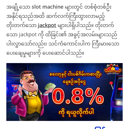
အချို့သော
slot machine
များတွင် တစ်စုံတစ်ဦး
အနိုင်ရသည်အထိ ဆက်လက်ကြီးထွားလာမည့်
တိုးတက်သော
jackpot
များပါရှိပါသည်။ တိုးတက်
သော jackpot ကို ထိခြင်း၏ အခွင့်အလမ်းများသည်
ပါးလွှာသော်လည်း၊ သင်ကံကောင်းပါက ကြီးမားသော
ပေးချေမှုများကို ပေးဆောင်ပါသည်။