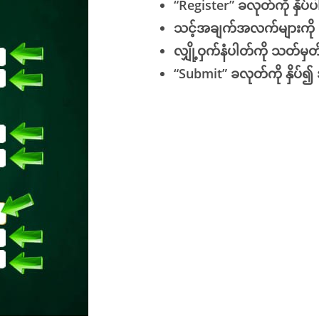
“Register” ခလုတ်ကို နှိပ်ပ
သင့်အချက်အလက်များကို ဖ
လျှို့ဝှက်နံပါတ်ကို သတ်မှတ
“Submit” ခလုတ်ကို နှိပ်၍