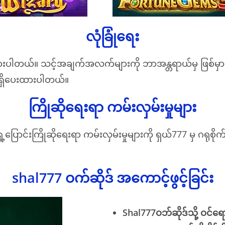
လုံခြုံရေး
ထားပါတယ်။ သင့်အချက်အလက်များကို ဘာအန္တရာယ်မှ ဖြစ်မှာမ
ားရှိပေးထားပါတယ်။
ကြိုဆိုရေးရာ ကမ်းလှမ်းမှုများ
းကြိုဆိုရေးရာ ကမ်းလှမ်းမှုများကို ရှယ်777 မှ ဂရုစိုက်ပေ
shal777 ဝက်ဆိုဒ်
အကောင့်ဖွင့်ခြင်း
Shal777ဝဘ်ဆိုဒ်သို့ ဝင်ရ