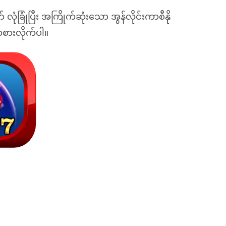
ံခြုံပြီး အကြိုက်ဆုံးသော အွန်လိုင်းကာစီနို
စားလိုက်ပါ။