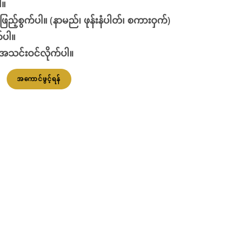
ါ။
ြည့်စွက်ပါ။
(နာမည်၊ ဖုန်းနံပါတ်၊ စကားဝှက်)
်ပါ။
 အသင်းဝင်လိုက်ပါ။
အကောင်ဖွင့်ရန်