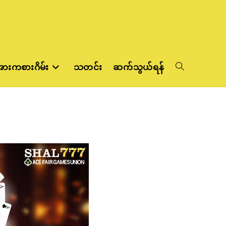
ားကစားဂိမ်း
သတင်း
ဆက်သွယ်ရန်
Toggle
website
search