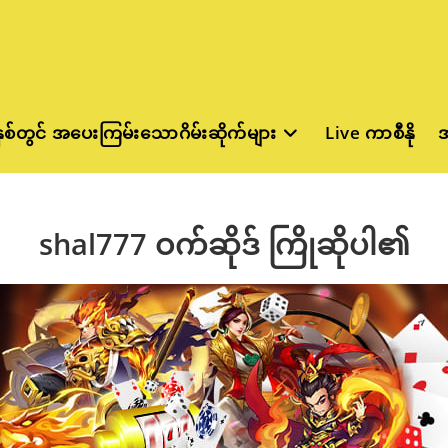
နှစ်တွင် အပေးကြမ်းသောဂိမ်းဆိုက်များ
Live ကာစီနို
အ
shal777 ဝက်ဆိုဒ် ကြိုဆိုပါ၏