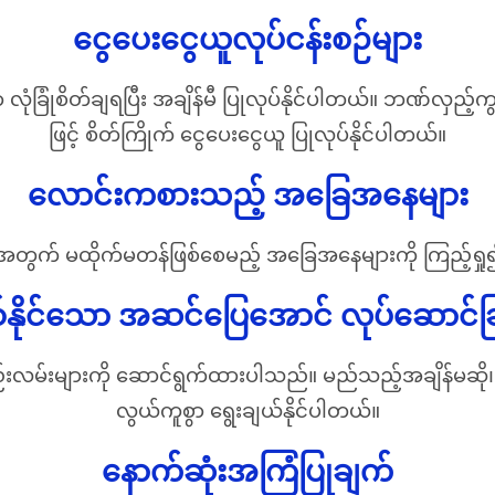
ငွေပေးငွေယူလုပ်ငန်းစဉ်များ
 လုံခြုံစိတ်ချရပြီး အချိန်မီ ပြုလုပ်နိုင်ပါတယ်။ ဘဏ်လှည့်
ဖြင့် စိတ်ကြိုက် ငွေပေးငွေယူ ပြုလုပ်နိုင်ပါတယ်။
လောင်းကစားသည့် အခြေအနေများ
်အတွက် မထိုက်မတန်ဖြစ်စေမည့် အခြေအနေများကို ကြည့်ရှ
စ်နိုင်သော အဆင်ပြေအောင် လုပ်ဆောင်ခြ
းလမ်းများကို ဆောင်ရွက်ထားပါသည်။ မည်သည့်အချိန်မဆို၊
လွယ်ကူစွာ ရွေးချယ်နိုင်ပါတယ်။
နောက်ဆုံးအကြံပြုချက်