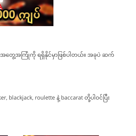
 အတွေ့အကြုံကို ရရှိနိုင်မှာဖြစ်ပါတယ်။ အခုပဲ ဆက်
lackjack, roulette နဲ့ baccarat တို့ပါဝင်ပြီး