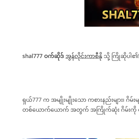
shal777 ဝက်ဆိုဒ်
အွန်လိုင်းကာစီနို
သို့ ကြိုဆိုပါ
ရှယ်777 က အမျိုးမျိုးသော ကစားနည်းများ၊ ဂိမ်းမျ
တစ်ယောက်ယောက် အတွက် အကြိုက်ဆုံး ဂိမ်းကို 