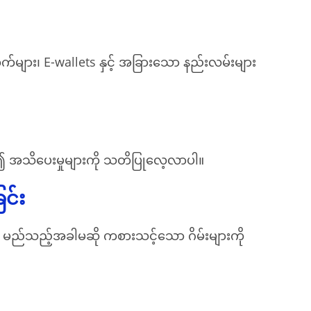
ကွက်များ၊ E-wallets နှင့် အခြားသော နည်းလမ်းများ
ု၍ အသိပေးမှုများကို သတိပြုလေ့လာပါ။
င်း
 မည်သည့်အခါမဆို ကစားသင့်သော ဂိမ်းများကို