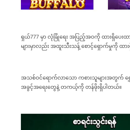
ရှယ်777 မှာ လုံခြုံရေး အပြည့်အဝကို ထားရှိပေး
များမှာလည်း အထူးသီးသန့် စောင့်ရှောက်မှုကို ထ
အသစ်ဝင်ရောက်လာသော ကစားသူများအတွက် ရွှေ့ပြောင်
အခွင့်အရေးတွေနဲ့ တကယ့်ကို တန်ဖိုးရှိပါတယ်။