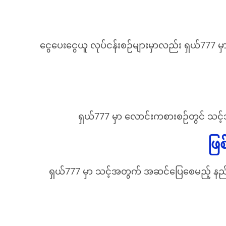
ငွေပေးငွေယူ လုပ်ငန်းစဉ်များမှာလည်း ရှယ်777 မှာ
ရှယ်777 မှာ လောင်းကစားစဉ်တွင် သင့
ဖြ
ရှယ်777 မှာ သင့်အတွက် အဆင်ပြေစေမည့် နည်