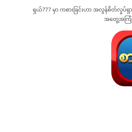
ရှယ်777 မှာ ကစားခြင်းဟာ အလွန်စိတ်လှုပ်ရှာ
အတွေ့အကြုံ