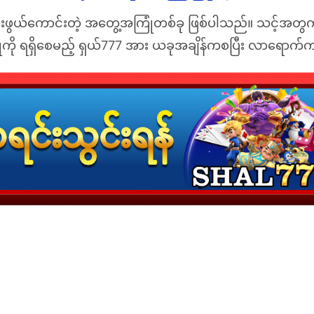
းဖွယ်ကောင်းတဲ့ အတွေ့အကြုံတစ်ခု ဖြစ်ပါသည်။ သင့်အတွက် လု
ကို ရရှိစေမည့် ရှယ်777 အား ယခုအချိန်ကစပြီး လာရောက်က