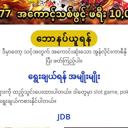
ဘောနပ်ယူရန်
၏! ဒီမှာတော့ သင့်အတွက် အကောင်းဆုံးသော အွန်လိုင်းကာစီနို
ပြီး ဖတ်ကြည့်ပါ။
ရွေးချယ်ရန် အမျိုးမျိုး
ားကို ထည့်သွင်းပေးထားပါတယ်။ ဒါတွေမှာ slot game, poker, b
ရွေးချယ်ကစားနိုင်ပါတယ်။
JDB