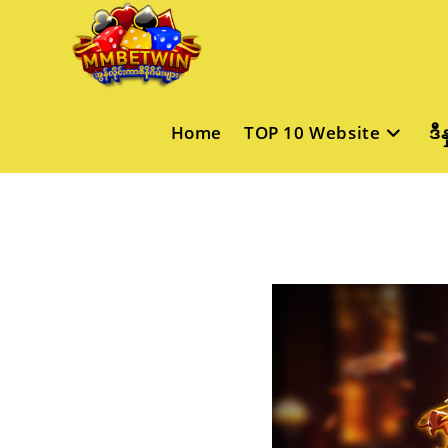
Skip
to
content
Home
TOP 10 Website
ဒီ