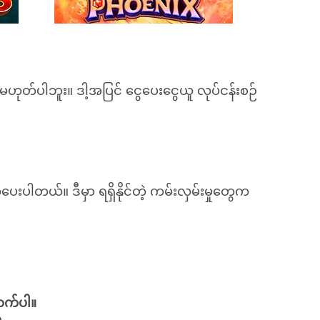
ဟုတ်ပါဘူး။ ဒါ့အပြင် ငွေပေးငွေယူ လုပ်ငန်းစဉ်
းပါတယ်။ ဒီမှာ ရရှိနိုင်တဲ့ ကမ်းလှမ်းမှုတွေက
ောက်ပါ။