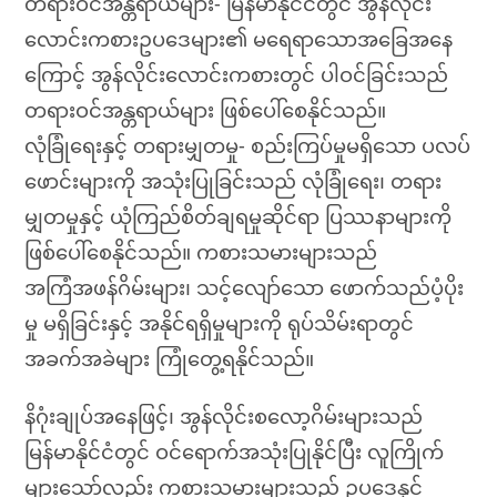
တရားဝင်အန္တရာယ်များ- မြန်မာနိုင်ငံတွင် အွန်လိုင်း
လောင်းကစားဥပဒေများ၏ မရေရာသောအခြေအနေ
ကြောင့် အွန်လိုင်းလောင်းကစားတွင် ပါဝင်ခြင်းသည်
တရားဝင်အန္တရာယ်များ ဖြစ်ပေါ်စေနိုင်သည်။
လုံခြုံရေးနှင့် တရားမျှတမှု- စည်းကြပ်မှုမရှိသော ပလပ်
ဖောင်းများကို အသုံးပြုခြင်းသည် လုံခြုံရေး၊ တရား
မျှတမှုနှင့် ယုံကြည်စိတ်ချရမှုဆိုင်ရာ ပြဿနာများကို
ဖြစ်ပေါ်စေနိုင်သည်။ ကစားသမားများသည်
အကြံအဖန်ဂိမ်းများ၊ သင့်လျော်သော ဖောက်သည်ပံ့ပိုး
မှု မရှိခြင်းနှင့် အနိုင်ရရှိမှုများကို ရုပ်သိမ်းရာတွင်
အခက်အခဲများ ကြုံတွေ့ရနိုင်သည်။
နိဂုံးချုပ်အနေဖြင့်၊ အွန်လိုင်းစလော့ဂိမ်းများသည်
မြန်မာနိုင်ငံတွင် ဝင်ရောက်အသုံးပြုနိုင်ပြီး လူကြိုက်
များသော်လည်း ကစားသမားများသည် ဥပဒေနှင့်