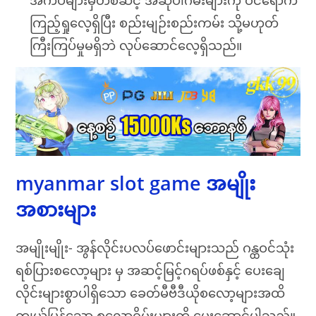
ကြည့်ရှုလေ့ရှိပြီး စည်းမျဉ်းစည်းကမ်း သို့မဟုတ်
ကြီးကြပ်မှုမရှိဘဲ လုပ်ဆောင်လေ့ရှိသည်။
myanmar slot game အမျိုး
အစားများ
အမျိုးမျိုး- အွန်လိုင်းပလပ်ဖောင်းများသည် ဂန္ထဝင်သုံး
ရစ်ပြားစလော့များ မှ အဆင့်မြင့်ဂရပ်ဖစ်နှင့် ပေးချေ
လိုင်းများစွာပါရှိသော ခေတ်မီဗီဒီယိုစလော့များအထိ
ကျယ်ပြန့်သော စလော့ဂိမ်းများကို ပေးဆောင်ပါသည်။