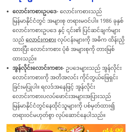
လောင်းကစားဥပဒေ-
လောင်းကစားသည်
မြန်မာနိုင်ငံတွင် အများစု တရားမဝင်ပါ။ 1986 ခုနှစ်
လောင်းကစားဥပဒေ နှင့် ၎င်း၏ ပြင်ဆင်ချက်များ
သည်
လောင်းကစား
လုပ်ငန်းများကို အဓိက ထိန်းညှိ
ထားပြီး လောင်းကစား ပုံစံ အများစုကို တားမြစ်
ထားသည်။
အွန်လိုင်းလောင်းကစား-
ဥပဒေများသည် အွန်လိုင်း
လောင်းကစားကို အတိအလင်း ကိုင်တွယ်ဖြေရှင်း
ခြင်းမပြုပါ။ ရလဒ်အနေဖြင့် အွန်လိုင်း
လောင်းကစားပလပ်ဖောင်းအများအပြားသည်
မြန်မာနိုင်ငံတွင်နေထိုင်သူများကို ပစ်မှတ်ထား၍
တရားဝင်မဟုတ်စွာ လုပ်ဆောင်နေပါသည်။