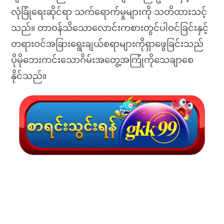
လုံခြုံရေးဆိုင်ရာ သက်ရောက်မှုများကို သတိထားသင့်
သည်။ တာဝန်သိသောလောင်းကစားတွင်ပါဝင်ခြင်းနှင့်
တရားဝင်အခြားရွေးချယ်စရာများကိုရှာဖွေခြင်းသည်
ပိုမိုဘေးကင်းသောဂိမ်းအတွေ့အကြုံကိုသေချာစေ
နိုင်သည်။