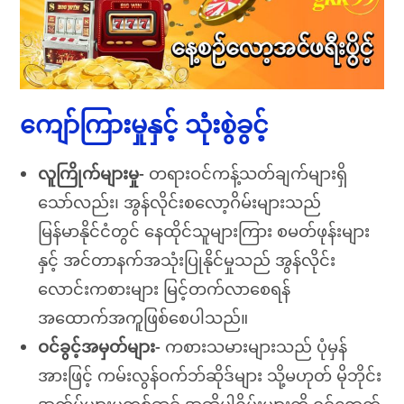
ကျော်ကြားမှုနှင့် သုံးစွဲခွင့်
လူကြိုက်များမှု-
တရားဝင်ကန့်သတ်ချက်များရှိ
သော်လည်း၊ အွန်လိုင်းစလော့ဂိမ်းများသည်
မြန်မာနိုင်ငံတွင် နေထိုင်သူများကြား စမတ်ဖုန်းများ
နှင့် အင်တာနက်အသုံးပြုနိုင်မှုသည် အွန်လိုင်း
လောင်းကစားများ မြင့်တက်လာစေရန်
အထောက်အကူဖြစ်စေပါသည်။
ဝင်ခွင့်အမှတ်များ-
ကစားသမားများသည် ပုံမှန်
အားဖြင့် ကမ်းလွန်ဝက်ဘ်ဆိုဒ်များ သို့မဟုတ် မိုဘိုင်း
အက်ပ်များမှတစ်ဆင့် အဆိုပါဂိမ်းများကို ဝင်ရောက်