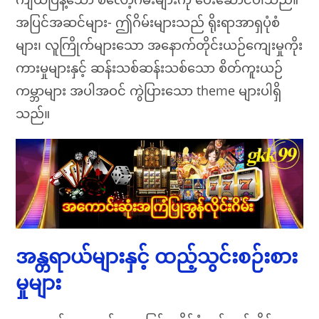
အပြင်အဆင်များ- ဤဂိမ်းများသည် ရိုးရာအာရှပုံစံ
များ၊ လူကြိုက်များသော အနောက်တိုင်းယဉ်ကျေးမှုကိုး
ကားမှုများနှင့် ဆန်းသစ်ဆန်းသစ်သော စိတ်ကူးယဉ်
ကမ္ဘာများ အပါအဝင် ကွဲပြားသော theme များပါရှိ
သည်။
အန္တရာယ်များနှင့် ထည့်သွင်းစဉ်းစား
မှုများ