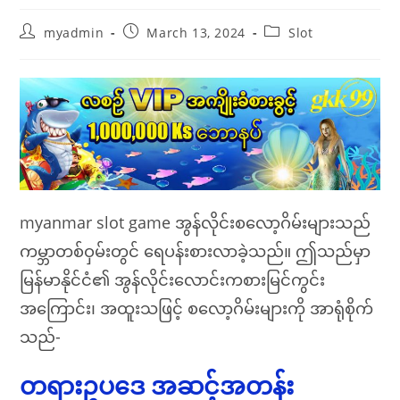
Post
Post
Post
myadmin
March 13, 2024
Slot
author:
published:
category:
myanmar slot game အွန်လိုင်းစလော့ဂိမ်းများသည်
ကမ္ဘာတစ်ဝှမ်းတွင် ရေပန်းစားလာခဲ့သည်။ ဤသည်မှာ
မြန်မာနိုင်ငံ၏ အွန်လိုင်းလောင်းကစားမြင်ကွင်း
အကြောင်း၊ အထူးသဖြင့် စလော့ဂိမ်းများကို အာရုံစိုက်
သည်-
တရားဥပဒေ အဆင့်အတန်း