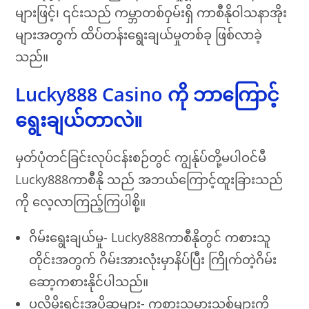
များဖြင့်၊ ၎င်းသည် ကမ္ဘာတစ်ဝှမ်းရှိ ကာစီနိုဝါသနာအိုး
များအတွက် ထိပ်တန်းရွေးချယ်မှုတစ်ခု ဖြစ်လာခဲ့
သည်။
Lucky888 Casino ကို ဘာကြောင့်
ရွေးချယ်တာလဲ။
မှတ်ပုံတင်ခြင်းလုပ်ငန်းစဉ်တွင် ကျွန်ုပ်တို့မပါဝင်မီ
Lucky888ကာစီနို သည် အဘယ်ကြောင့်ထူးခြားသည်
ကို လေ့လာကြည့်ကြပါစို့။
ဂိမ်းရွေးချယ်မှု- Lucky888ကာစီနိုတွင် ကစားသူ
တိုင်းအတွက် ဂိမ်းအားလုံးမှာနိပ်ပြီး ကြိုက်တဲ့ဂိမ်း
ဆော့ကစားနိုင်ပါသည်။
ပလိုမိုးရှင်းအပိုဆုများ- ကစားသမားသစ်များကို