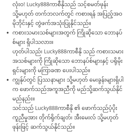
လုံးဝ! Lucky888ကာစီနိုသည် သင့်စမတ်ဖုန်း
သို့မဟုတ် တက်ဘလက်တွင် ကစားရန် အပြည့်အဝ
မိုဘိုင်းနှင့် တွဲဖက်အသုံးပြုနိုင်သည်။
ကစားသမားသစ်များအတွက် ကြိုဆိုသော ဘောနပ်
စ်များ ရှိပါသလား။
ဟုတ်ပါသည်၊ Lucky888ကာစီနို သည် ကစားသမား
အသစ်များကို ကြိုဆိုသော ဘောနပ်စ်များနှင့် ပရိုမိုး
ရှင်းများကို မကြာခဏ ပေးပါသည်။
ကျွန်ုပ်တွင် ပြဿနာများ သို့မဟုတ် မေးခွန်းများရှိပါ
က ဖောက်သည်အကူအညီကို မည်သို့ဆက်သွယ်နိုင်
မည်နည်း။
သင်သည် Lucky888ကာစီနို ၏ ဖောက်သည်ပံ့ပိုး
ကူညီမှုအား တိုက်ရိုက်ချတ်၊ အီးမေးလ် သို့မဟုတ်
ဖုန်းဖြင့် ဆက်သွယ်နိုင်သည်။