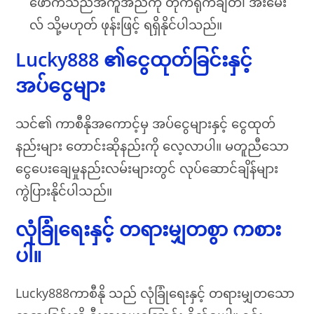
ဖောက်သည်အကူအညီကို တိုက်ရိုက်ချတ်၊ အီးမေး
လ် သို့မဟုတ် ဖုန်းဖြင့် ရရှိနိုင်ပါသည်။
Lucky888 ၏ငွေထုတ်ခြင်းနှင့်
အပ်ငွေများ
သင်၏ ကာစီနိုအကောင့်မှ အပ်ငွေများနှင့် ငွေထုတ်
နည်းများ တောင်းဆိုနည်းကို လေ့လာပါ။ မတူညီသော
ငွေပေးချေမှုနည်းလမ်းများတွင် လုပ်ဆောင်ချိန်များ
ကွဲပြားနိုင်ပါသည်။
လုံခြုံရေးနှင့် တရားမျှတစွာ ကစား
ပါ။
Lucky888ကာစီနို သည် လုံခြုံရေးနှင့် တရားမျှတသော