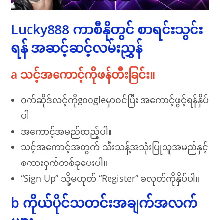
Lucky888 ကာစီနိုတွင် စာရင်းသွင်း
ရန် အဆင့်ဆင့်လမ်းညွှန်
a သင့်အကောင့်ကိုဖန်တီးခြင်း။
၀က်ဆိုဒ်လင့်ကိုgoogle‌မှာ၀င်ပြီး အကောင့်ဖွင့်ရန်နှိပ်
ပါ
အကောင့်အမည်ထည့်ပါ။
သင့်အကောင့်အတွက် သီးသန့်အသုံးပြုသူအမည်နှင့်
စကားဝှက်တစ်ခုပေးပါ။
“Sign Up” သို့မဟုတ် “Register” ခလုတ်ကိုနှိပ်ပါ။
b ကိုယ်ပိုင်သတင်းအချက်အလက်