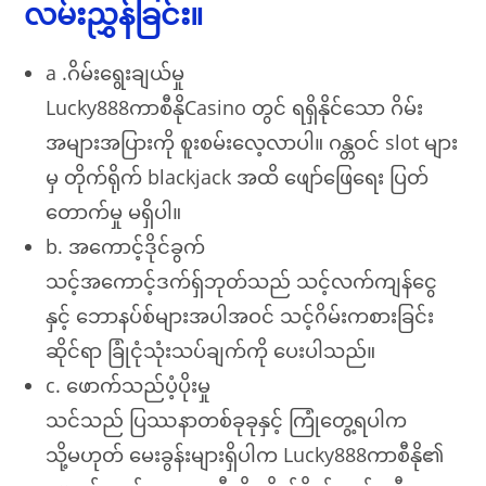
လမ်းညွှန်ခြင်း။
a .ဂိမ်းရွေးချယ်မှု
Lucky888ကာစီနိုCasino တွင် ရရှိနိုင်သော ဂိမ်း
အများအပြားကို စူးစမ်းလေ့လာပါ။ ဂန္တဝင် slot များ
မှ တိုက်ရိုက် blackjack အထိ ဖျော်ဖြေရေး ပြတ်
တောက်မှု မရှိပါ။
b. အကောင့်ဒိုင်ခွက်
သင့်အကောင့်ဒက်ရှ်ဘုတ်သည် သင့်လက်ကျန်ငွေ
နှင့် ဘောနပ်စ်များအပါအဝင် သင့်ဂိမ်းကစားခြင်း
ဆိုင်ရာ ခြုံငုံသုံးသပ်ချက်ကို ပေးပါသည်။
c. ဖောက်သည်ပံ့ပိုးမှု
သင်သည် ပြဿနာတစ်ခုခုနှင့် ကြုံတွေ့ရပါက
သို့မဟုတ် မေးခွန်းများရှိပါက Lucky888ကာစီနို၏