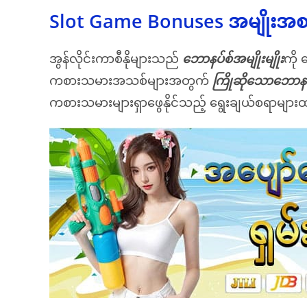
Slot Game Bonuses အမျိုးအစား
အွန်လိုင်းကာစီနိုများသည်
ဘောနပ်စ်အမျိုးမျိုး
ကို
ကစားသမားအသစ်များအတွက်
ကြိုဆိုသောဘောနပ
ကစားသမားများရှာဖွေနိုင်သည့် ရွေးချယ်စရာများထ