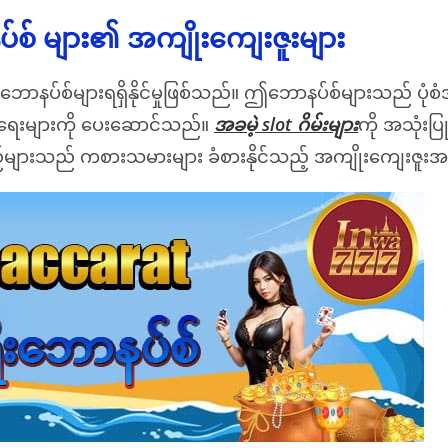
နပ်စ် များ၏ အကျိုးကျေးဇူးများ
ာနပ်စ်များရရှိနိုင်မှုဖြစ်သည်။ ဤဘောနပ်စ်များသည် ပုံစံအမျို
အရေးများကို ပေးဆောင်သည်။
အခမဲ့ slot ဂိမ်းများ
ကို အသုံးပြု
လှည့်များသည် ကစားသမားများ ခံစားနိုင်သည့် အကျိုးကျေးဇူးအ