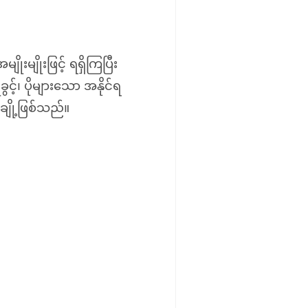
းမျိုးဖြင့် ရရှိကြပြီး
ခွင့်၊ ပိုများသော အနိုင်ရ
ချို့ဖြစ်သည်။