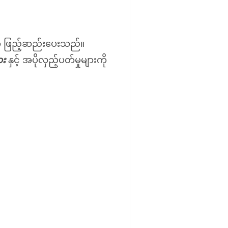
ို ဖြည့်ဆည်းပေးသည်။
ား
နှင့် အပိုလှည့်ပတ်မှုများကို