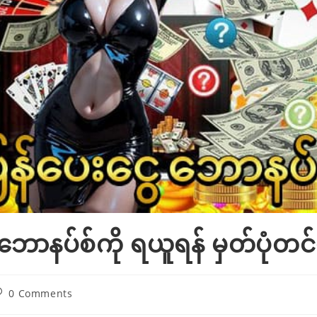
းဘောနပ်စ်ကို ရယူရန် မှတ်ပုံတင
ost
0 Comments
omments: