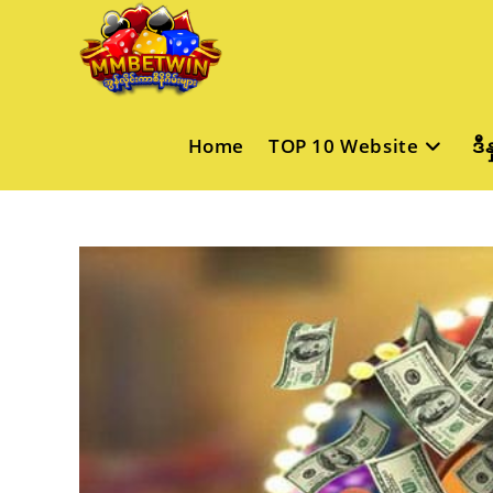
Skip
to
content
Home
TOP 10 Website
ဒီ