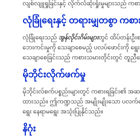
လျစ်လျူရှုခြင်းနှင့် လိုက်လံဆုံးရှုံးမှုများ
လုံခြုံရေးနှင့် တရားမျှတစွာ ကစာ
လုံခြုံရေးသည်
အွန်လိုင်းဂိမ်းများ
တွင် ထိပ်တန်းဦ
ဘေးကင်းမှုကို သေချာစေမည့် ပလပ်ဖောင်းကို ရွေး
သေချာစေခြင်းသည် ကစားသမားတိုင်းတွင် တူညီသေ
မိုဘိုင်းလိုက်ဖက်မှု
မိုဘိုင်းလ်စက်ပစ္စည်းများတွင် ကစားရခြင်း၏ အ
ထားသည်။ ဤကဏ္ဍသည် အမျိုးမျိုးသော ပလက်ဖောင်းနှ
ရွေး နေရာမရွေး အသုံးပြုနိုင်သည်။
နိဂုံး