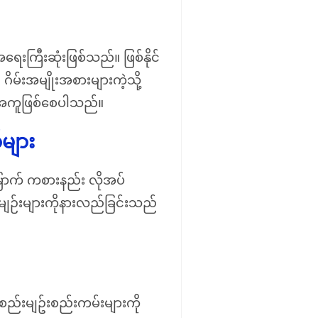
းကြီးဆုံးဖြစ်သည်။ ဖြစ်နိုင်
 ဂိမ်းအမျိုးအစားများကဲ့သို့
က်အကူဖြစ်စေပါသည်။
်များ
ြောက် ကစားနည်း လိုအပ်
်းမျဉ်းများကိုနားလည်ခြင်းသည်
 စည်းမျဥ်းစည်းကမ်းများကို