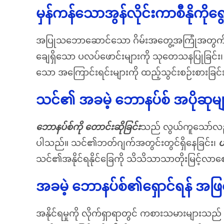
မှန်ကန်သောအွန်လိုင်းကာစီနိုကိုရွ
အပြုသဘောဆောင်သော ဂိမ်းအတွေ့အကြုံအတွက် ဂုဏ်သိ
ချေရှိသော ပလပ်ဖောင်းများကို သုတေသနပြုခြင်း၊ သုံးသ
သော အကြောင်းရင်းများကို ထည့်သွင်းစဉ်းစားခ
သင်၏ အခမဲ့ ဘောနပ်စ် အပိုဆုများက
ဘောနပ်စ်ကို တောင်းဆိုခြင်း
သည် လွယ်ကူသော်လည်း 
ပါသည်။ သင်၏ဘတ်ဂျက်အတွင်းတွင်ရှိနေခြင်း၊
ပ
သင်၏အနိုင်ရနိုင်ခြေကို သိသိသာသာတိုးမြင့်လာစ
အခမဲ့ ဘောနပ်စ်၏ရှောင်ရန် အဖြ
အနိုင်ရမှုကို လိုက်ရှာရာတွင် ကစားသမားများသည် ဆု