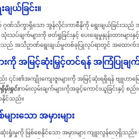
ေးချယ်ခြင်း။
က္ခာရှိသော အွန်လိုင်းကာစီနိုကို ရွေးချယ်ခြင်းသည် အရေ
ပ်ချက်များကို ဖတ်ရှုခြင်းနှင့် ပေးချေမှုနှုန်းထားများနှင့်
ြင်းသည် အသိဥာဏ်ရွေးချယ်မှုတစ်ခုပြုလုပ်ရာတွင် အထော
ို အမြင့်ဆုံးမြှင့်တင်ရန် အကြံပြုချက
၎င်း၏အကျိုးကျေးဇူးများကို အမြင့်ဆုံးရရှိရန် ဗျူဟာမ
ရိုမိုးရှင်း
ကမ်းလှမ်းချက်များကိုအခွင့်ကောင်းယူခြင်းနှင့် စည
ေနိုင်သည်။
စ်များသော အမှားများ
ံးရှုံးမှုကို ဖြစ်စေနိုင်သော အမှားများ ကျူးလွန်လေ့ရှိသည်။