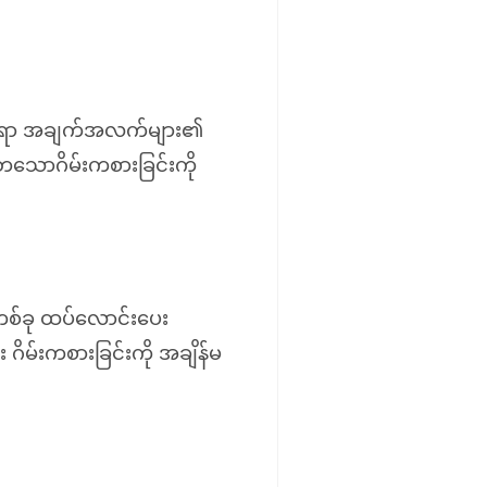
ိုင်ရာ အချက်အလက်များ၏
ှတသောဂိမ်းကစားခြင်းကို
်ခု ထပ်လောင်းပေး
ဂိမ်းကစားခြင်းကို အချိန်မ