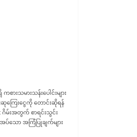
းရှိ ကစားသမားသန်းပေါင်းများ
းဆုကြေးငွေကို တောင်းဆိုရန်
 ဂိမ်းအတွက် စာရင်းသွင်း
်လိုအပ်သော အကြံပြုချက်များ