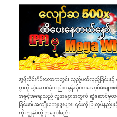
အွန်လိုင်းဂိမ်းလောကတွင်၊ လှည့်ပတ်လှည့်ခြင်းနှင
စွာကို ဆွဲဆောင်ခဲ့သည်။ အွန်လိုင်းစလော့ဂိမ်းမျာ
အခွင့်အရေးသည် လူအများအတွက် ဆွဲဆောင်မှုတစ်
ခြင်း၏ အကျိုးကျေးဇူးများ၊ ၎င်းကို ပြုလုပ်နည်းနှ
ကို ကျွန်ုပ်တို့ ရှာဖွေပါမည်။