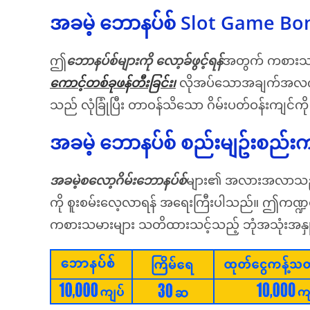
အခမဲ့ ဘောနပ်စ် Slot Game Bo
ဤ
ဘောနပ်စ်များကို လော့ခ်ဖွင့်ရန်
အတွက် ကစားသမား
ကောင့်တစ်ခုဖန်တီးခြင်း၊
လိုအပ်သောအချက်အလက်မျာ
သည် လုံခြုံပြီး တာဝန်သိသော ဂိမ်းပတ်ဝန်းကျင်
အခမဲ့ ဘောနပ်စ် စည်းမျဥ်းစည်းက
အခမဲ့စလော့ဂိမ်းဘောနပ်စ်
များ၏ အလားအလာသည် စိတ
ကို စူးစမ်းလေ့လာရန် အရေးကြီးပါသည်။ ဤကဏ္ဍတ
ကစားသမားများ သတိထားသင့်သည့် ဘုံအသုံးအနှုန်း