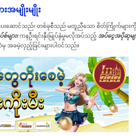
အမျိုးမျိုး
 ပေးဆောင်သည်၊ တစ်ခုစီသည် မတူညီသော စိတ်ကြိုက်များက
်စ်များ၊
ကနဦးရင်းနှီးမြုပ်နှံမှုမလိုအပ်သည့်
အပ်ငွေအပိုဆုမျ
ဲမှ အခမဲ့လှည့်ခြင်းများပါဝင်သည်။