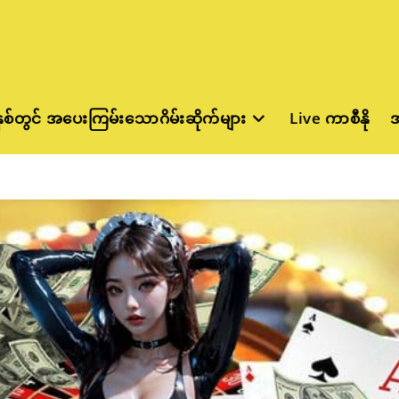
နှစ်တွင် အပေးကြမ်းသောဂိမ်းဆိုက်များ
Live ကာစီနို
အ