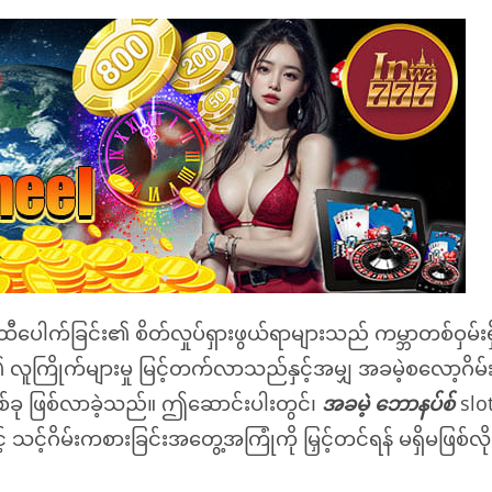
့် ထီပေါက်ခြင်း၏ စိတ်လှုပ်ရှားဖွယ်ရာများသည် ကမ္ဘာတစ်ဝှမ်
း၏ လူကြိုက်များမှု မြင့်တက်လာသည်နှင့်အမျှ အခမဲ့စလော့ဂိမ်
ခု ဖြစ်လာခဲ့သည်။ ဤဆောင်းပါးတွင်၊
အခမဲ့ ဘောနပ်စ်
slot
င့် သင့်ဂိမ်းကစားခြင်းအတွေ့အကြုံကို မြှင့်တင်ရန် မရှိမဖြစ