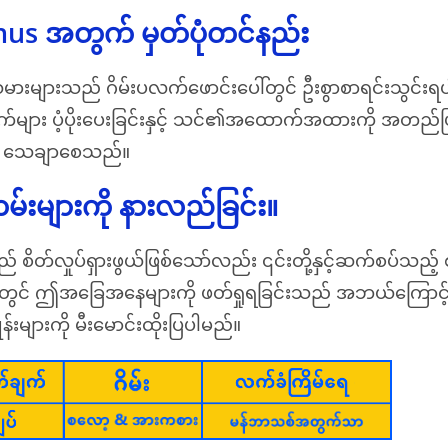
nus အတွက် မှတ်ပုံတင်နည်း
များသည် ဂိမ်းပလက်ဖောင်းပေါ်တွင် ဦးစွာစာရင်းသွင်းရပါ
း ပံ့ပိုးပေးခြင်းနှင့် သင်၏အထောက်အထားကို အတည်ပြုခြ
ကို သေချာစေသည်။
မ်းများကို နားလည်ခြင်း။
်လှုပ်ရှားဖွယ်ဖြစ်သော်လည်း ၎င်းတို့နှင့်ဆက်စပ်သည့်
ွင် ဤအခြေအနေများကို ဖတ်ရှုရခြင်းသည် အဘယ်ကြောင့် အ
များကို မီးမောင်းထိုးပြပါမည်။