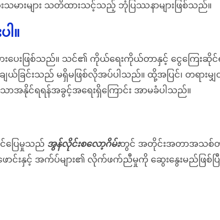
သည် ကစားသမားများ သတိထားသင့်သည့် ဘုံပြဿနာများဖြစ်သည်။
းပါ။
းစားပေးဖြစ်သည်။ သင်၏ ကိုယ်ရေးကိုယ်တာနှင့် ငွေကြေးဆ
ချယ်ခြင်းသည် မရှိမဖြစ်လိုအပ်ပါသည်။ ထို့အပြင်၊ တရားမျ
ာအနိုင်ရရန်အခွင့်အရေးရှိကြောင်း အာမခံပါသည်။
ဆင်ပြေမှုသည်
အွန်လိုင်းစလော့ဂိမ်း
တွင် အတိုင်းအတာအသစ်တစ
င့် အက်ပ်များ၏ လိုက်ဖက်ညီမှုကို ဆွေးနွေးမည်ဖြစ်ပြီး 