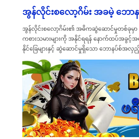
အွန်လိုင်းစလော့ဂိမ်း အခမဲ့ ဘော
အွန်လိုင်းစလော့ဂိမ်း၏ အဓိကဆွဲဆောင်မှုတစ်ခုမှာ ဘေ
ကစားသမားများကို အနိုင်ရရန် နောက်ထပ်အခွင့်
နိုင်ခြေများနှင့် ဆွဲဆောင်မှုရှိသော ဘောနပ်စ်အ