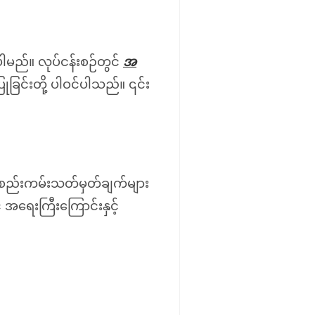
မည်။ လုပ်ငန်းစဉ်တွင်
အ
င်းတို့ ပါဝင်ပါသည်။ ၎င်း
 စည်းကမ်းသတ်မှတ်ချက်များ
ရေးကြီးကြောင်းနှင့်