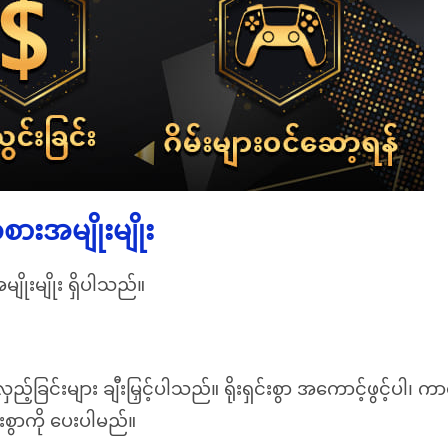
ားအမျိုးမျိုး
ိုးမျိုး ရှိပါသည်။
ည့်ခြင်းများ ချီးမြှင့်ပါသည်။ ရိုးရှင်းစွာ အကောင့်ဖွင့်ပါ
ားစွာကို ပေးပါမည်။