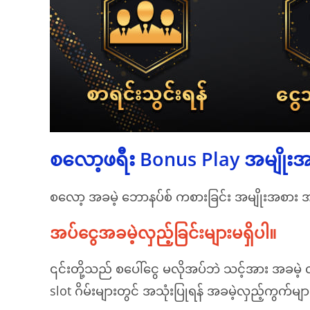
စလော့ဖရီး Bonus Play အမျိုးအစ
စလော့ အခမဲ့ ဘောနပ်စ် ကစားခြင်း အမျိုးအစား အမျ
အပ်ငွေအခမဲ့လှည့်ခြင်းများမရှိပါ။
၎င်းတို့သည် စပေါ်ငွေ မလိုအပ်ဘဲ သင့်အား အခမဲ့ လှ
slot ဂိမ်းများတွင် အသုံးပြုရန် အခမဲ့လှည့်ကွက်မျ