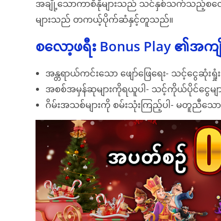
အချို့သောကာစီနိုများသည် သင်နှစ်သက်သည့်စလော
များသည် တကယ့်ပိုက်ဆံနှင့်တူသည်။
စလော့ဖရီး Bonus Play ၏အကျို
အန္တရာယ်ကင်းသော ဖျော်ဖြေရေး- သင့်ငွေဆုံးရှုံး
အစစ်အမှန်ဆုများကိုရယူပါ- သင့်ကိုယ်ပိုင်ငွေမျ
ဂိမ်းအသစ်များကို စမ်းသုံးကြည့်ပါ- မတူညီသော 