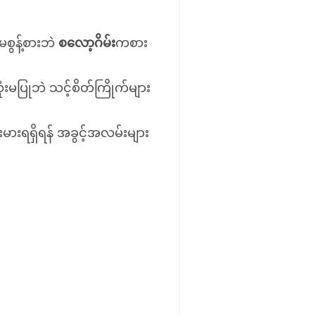
 မစွန့်စားဘဲ
စလော့ဂိမ်း
ကစား
သုံးမပြုဘဲ သင့်စိတ်ကြိုက်များ
မားရရှိရန် အခွင့်အလမ်းများ