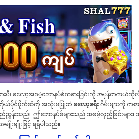
ားမီ၊ စလော့အခမဲ့ဘောနပ်စ်ကစားခြင်းကို အမှန်တကယ်ဆိုလိ
ုယ်ပိုင်ပိုက်ဆံကို အသုံးမပြုဘဲ
စလော့ဖရီး
ဂိမ်းများကို ကစား
ု ရည်ညွှန်းသည်။ ဤဘောနပ်စ်များသည် အခမဲ့လှည့်ခြင်းများ၊ အ
ျိုးမျိုးဖြင့် ရရှိပါသည်။