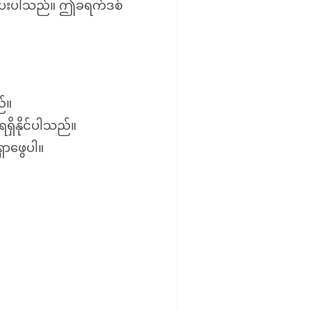
ု ပေးပါသည်။ ဤခရက်ဒစ်
ည်။
ရှိနိုင်ပါသည်။
ှာဖွေပါ။