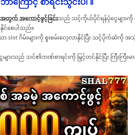
ာကြောင့် စာရင်းသွင်းပါ ။
တွက် အကောင့်ဖွင့်ခြင်း
သည် သင့်ကိုယ်ပိုင်ရန်ပုံငွေများကို
ားနိုင်စေပါသည်။
ော slot ဂိမ်းများကို စူးစမ်းလေ့လာနိုင်ပြီး သင့်ပိုက်ဆံကို အ
ျားသည် သင်၏ဘဏ်စာရင်းကို မြှင့်တင်နိုင်ပြီး ကြီးကြီးမား