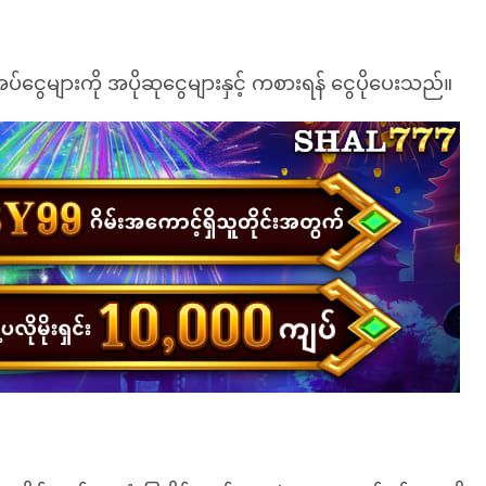
ပ်ငွေများကို အပိုဆုငွေများနှင့် ကစားရန် ငွေပိုပေးသည်။