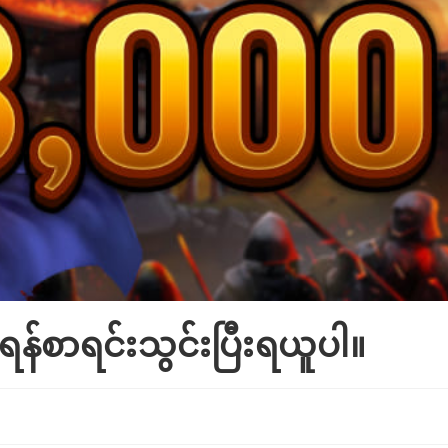
်စာရင်းသွင်းပြီးရယူပါ။