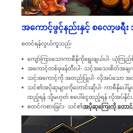
အကောင့်ဖွင့်နည်းနှင့် စလော့ဖရီ
စတင်ရန်လွယ်ကူသည်-
ကျော်ကြားသောကာစီနိုကိုရွေးချယ်ပါ- ယုံကြည်စိ
အကောင့်တစ်ခုဖန်တီးပါ- သင့်အသေးစိတ်အချက်
သင့်အကောင့်ကို အတည်ပြုပါ- လိုအပ်သော အတည်
သင်၏အပိုဆုများကိုတောင်းဆိုပါ- ကာစီနိုပေါ
ထည့်ရန် သို့မဟုတ် စပေါ်ငွေထည့်ရန် လိုအပ်နို
စတင်ကစားခြင်း- သင်၏
အပိုဆုကြေးကို တောင်းဆ