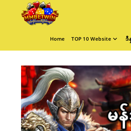
Skip
to
content
Home
TOP 10 Website
ဒီ