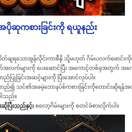
း အပိုဆုကစားခြင်းကို ရယူနည်း
တ်ချရသောအွန်လိုင်းကာစီနို သို့မဟုတ် ဂိမ်းပလက်ဖောင်းကို
အလက်များကို ပေးဆောင်ပြီး အကောင့်တစ်ခုအတွက် အကောင့
ပြုခြင်းအဆင့်များကို ပြီးအောင်လုပ်ပါ။
်မူတည်၍ သင်၏အခမဲ့ဘောနပ်စ်ကစားခြင်းကိုတောင်းဆိုရန်အ
င်ပါသည်။
ိုပြီးသည်နှင့်၊
စလော့ဂိမ်းများကို စတင်ခံစားလိုက်ပါ။