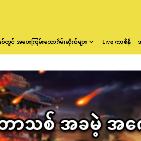
နှစ်တွင် အပေးကြမ်းသောဂိမ်းဆိုက်များ
Live ကာစီနို
အ