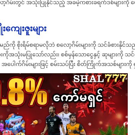
့ဂိမ်းတွင် အသုံးပြုနိုင်သည့် အခမဲ့ကစားခရက်ဒစ်များကိ
းကျေးဇူးများ
မည်ကို စိုးရိမ်စရာမလိုဘဲ စလော့ဂိမ်းများကို သင်ခံစားနိုင်သ
ားကိုအသုံးမပြုသော်လည်း၊ စစ်မှန်သောငွေနှင့် ဆုများကို သင်ရ
အပေါက်ဂိမ်းများဖြင့် စမ်းသပ်ပြီး စိတ်ကြိုက်အသစ်များကို ရ