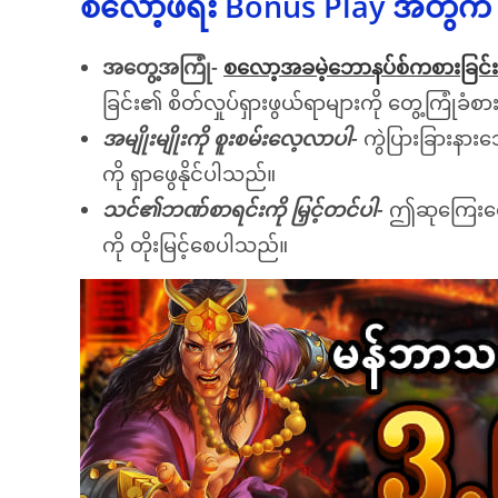
စလော့ဖရီး Bonus Play အတွက် ဘ
အတွေ့အကြုံ-
စလော့အခမဲ့ဘောနပ်စ်ကစားခြင်းအ
ခြင်း၏ စိတ်လှုပ်ရှားဖွယ်ရာများကို တွေ့ကြုံခံစ
အမျိုးမျိုးကို စူးစမ်းလေ့လာပါ-
ကွဲပြားခြားနားသ
ကို ရှာဖွေနိုင်ပါသည်။
သင်၏ဘဏ်စာရင်းကို မြှင့်တင်ပါ-
ဤဆုကြေးငွေမ
ကို တိုးမြင့်စေပါသည်။