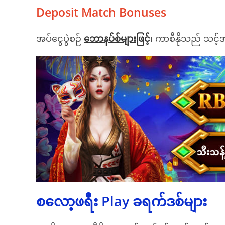
Deposit Match Bonuses
အပ်ငွေပွဲစဉ်
ဘောနပ်စ်များဖြင့်
၊ ကာစီနိုသည် သင့်အ
စလော့ဖရီး Play ခရက်ဒစ်များ