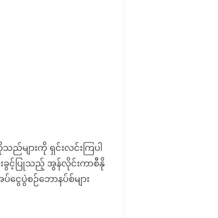
ုသည်များကို ရှင်းလင်းကြပါ
ခွင့်ပြုသည့် အွန်လိုင်းကာစီနို
ပ်ငွေပွဲစဉ်ဘောနပ်စ်များ