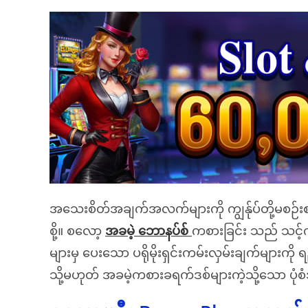
အသေးစိတ်အချက်အလက်များကို ကျွန်ုပ်တို့မစဉ်းစ
စို့။ စလော့
အခမဲ့ ဘောနပ်စ်
ကစားခြင်း သည် သင့်ကိ
များမှ ပေးသော ပရိုမိုးရှင်းကမ်းလှမ်းချက်များကိ
သို့မဟုတ် အခမဲ့ကစားခရက်ဒစ်များကဲ့သို့သော ပုံစံအမ