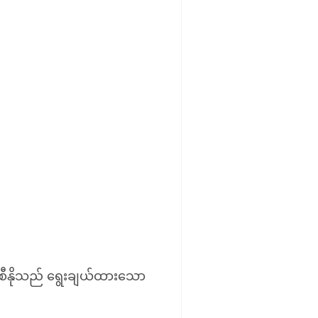
၊ ကာစီနိုသည် ရွေးချယ်ထားသော