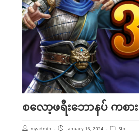
စလော့ဖရီးဘောနပ် ကစားရန
Post
Post
Post
myadmin
January 16, 2024
Slot
author:
published:
category: