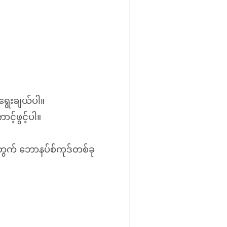
ရွေးချယ်ပါ။
်ဖွင့်ပါ။
တွက် ဘောနပ်စ်ကုဒ်တစ်ခု